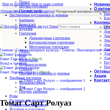
Просо
Skip to navigation
Skip to main content
Новинк
Щучка (луговик)
О пито
Прочие злаки
Отправляем почтой по Беларуси
Посадочный материал собственн
Пра
Лиственные кустарники и деревья
Бло
Барбарис
Коллек
Бересклет
По
Веч
Буддлея
Дек
Гортензия
Дек
Древовидные гортензии
Дек
Крупнолистные гортензии
Дек
Метельчатые гортензии
Для
Главная
/
Семена овощных культур
/
Томаты
/
Высокорослые то
Дёрен
Для
Ива
Для
Томат Гаргамель
6.90
руб.
Кизильник
Поч
Назад к товарам
Пузыреплодник
Пря
Спирея
Оптовы
Томат Линнея сердце
5.90
руб.
Прочие кустарники и деревья
Акции
Хвойные растения
Контак
Можжевельник
Туя
Прочие хвойные
Розы
Растения для водоема
Томат Сарт Ролуаз
Луковичные растения
Ягодные и плодовые