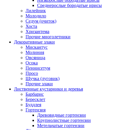
Низкорослые бородатые ирисы
Среднерослые бородатые ирисы
Лилейник
Молодило
Седум (очиток)
Хоста
Хризантема
Прочие многолетники
Декоративные злаки
Мискантус
Молиния
Овсяница
Осока
Пеннисетум
Просо
Щучка (луговик)
Прочие злаки
Лиственные кустарники и деревья
Барбарис
Бересклет
Буддлея
Гортензия
Древовидные гортензии
Крупнолистные гортензии
Метельчатые гортензии