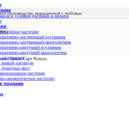
и
мнике
ого производства, выращенный с любовью.
вила и условия доставки и оплаты
г
ции
иск
нозелёное растение
оративно-лиственный кустарник
оративно-лиственный многолетник
оративно-цветущий кустарник
оративно-цветущий многолетник
 альпинария
маты
/
Томат Сарт Ролуаз
 живой изгороди
 тенистых мест
вопокровное растение
но-ароматическое растение
е продажи
ты