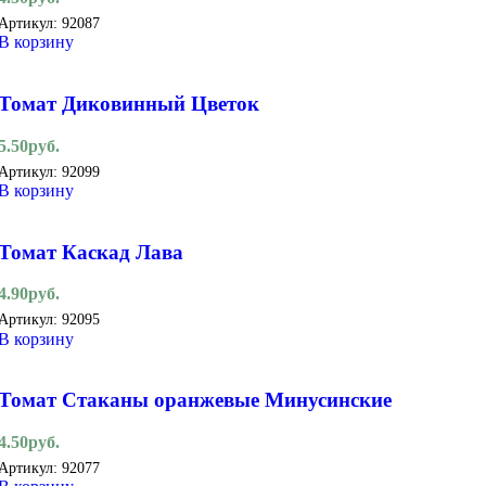
Артикул:
92087
В корзину
Томат Диковинный Цветок
5.50
руб.
Артикул:
92099
В корзину
Томат Каскад Лава
4.90
руб.
Артикул:
92095
В корзину
Томат Стаканы оранжевые Минусинские
4.50
руб.
Артикул:
92077