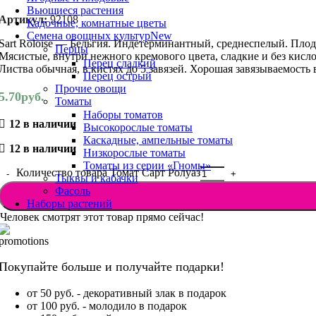
Вьющиеся растения
Артикул:
92108
Кадочные, комнатные цветы
Семена овощных культур
New
Sart Roloise — Бельгия. Индетерминантный, среднеспелый. Пло
Перцы
Мясистые, внутри нежного кремового цвета, сладкие и без кисл
Перец сладкий
Листва обычная, в кистях до 5 завязей. Хорошая завязываемость
Перец острый
Прочие овощи
5.70
руб.
Томаты
Наборы томатов
12 в наличии
Высокорослые томаты
Каскадные, ампельные томаты
12 в наличии
Низкорослые томаты
Томаты из серии «Гномы»
Количество товара Томат Сарт Ролуаз
Тыквы и кабачки
Фасоль
Наборы растений
Человек смотрят этот товар прямо сейчас!
Покупайте больше и получайте подарки!
от 50 руб. - декоративный злак в подарок
от 100 руб. - молодило в подарок