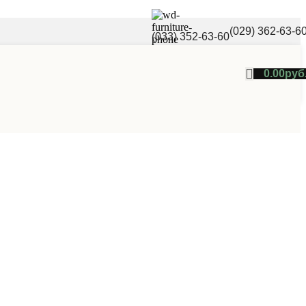
(029) 362-63-6
(033) 352-63-60
0.00
руб