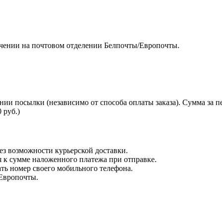
чении на почтовом отделении Белпочты/Европочты.
нии посылки (независимо от способа оплаты заказа). Сумма за 
 руб.)
з возможности курьерской доставки.
я к сумме наложенного платежа при отправке.
ть номер своего мобильного телефона.
 Европочты.