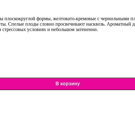
ды плоскокруглой формы, желтовато-кремовые с чернильными пл
оты. Спелые плоды словно просвечивают насквозь. Ароматный де
 в стрессовых условиях и небольшом затенении.
В корзину