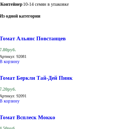
Контейнер
10-14 семян в упаковке
Из одной категории
Томат Альянс Повстанцев
7.80
руб.
Артикул:
92081
В корзину
Томат Беркли Тай-Дей Пинк
7.20
руб.
Артикул:
92091
В корзину
Томат Всплеск Мокко
4.50
руб.