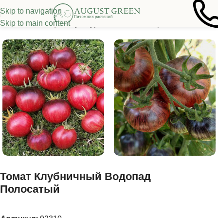
Skip to navigation
Skip to main content
я
/
Семена овощных культур
/
Томаты
/
Высокорослые томаты
Томат Клубничный Водопад
Полосатый