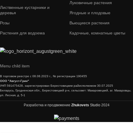
Луковичные растения
Лиственные кустарники и
деревья
Ягодные и плодовые
Розы
Вьющиеся растения
Растения для водоема
Кадочные, комнатные цветы
Menu child item
В торговом реестре с 08.08.2023 г., № регистрации 190455
ООО "Август-Грин"
УНП 591475428, зарегистрирован Берестовицким райисполкомом 30.07.2025
Беларусь, Гродненская обл., Берестовицкий р-н, сельсовет: Макаровецкий, аг. Макаровцы,
ул. Лесная, д. 5-1
Разработка и продвижение
Zhukovets
Studio
2024
Томат