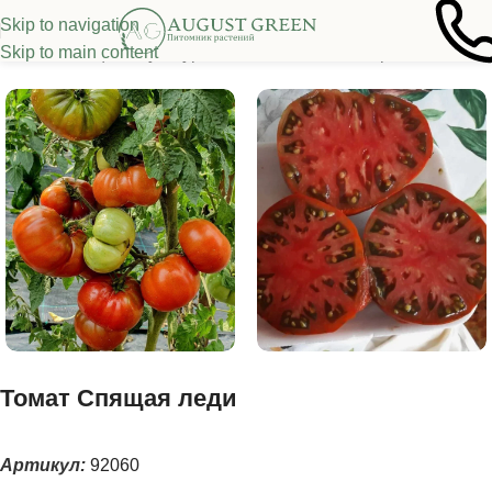
Skip to navigation
Skip to main content
Семена овощных культур
/
Томаты
/
Томаты из серии "Гномы"
Томат Спящая леди
Артикул:
92060