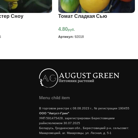
стер Сноу
Томат Сладкая Сью
4.80
руб.
6
Артикул:
92018
Menu child item
В торговом реестре с 08.08.2023 г., № регистрации 190455
ООО "Август-Грин"
УНП 591475428, зарегистрирован Берестовицким
райисполкомом 30.07.2025
Беларусь, Гродненская обл., Берестовицкий р-н, сельсовет:
Макаровецкий, аг. Макаровцы, ул. Лесная, д. 5-1