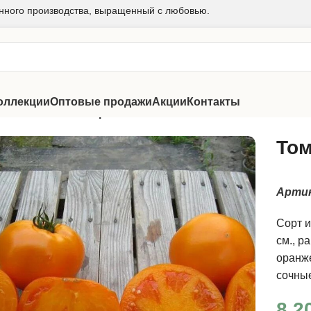
нного производства, выращенный с любовью.
оллекции
Оптовые продажи
Акции
Контакты
и "Гномы"
/
Томат Оранжевый Пикси
Том
Арти
Сорт и
см., р
оранже
сочные
8.2