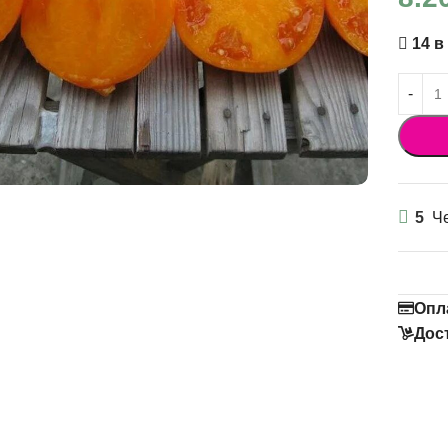
14 в
5
Че
Опл
Дос