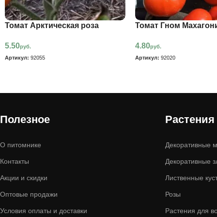
Томат Арктическая роза
Томат Гном Махагон
5.50
4.80
руб.
руб.
Артикул:
92055
Артикул:
92020
Полезное
Растения
О питомнике
Декоративные м
Контакты
Декоративные з
Акции и скидки
Лиственные кус
Оптовые продажи
Розы
Условия оплаты и доставки
Растения для в