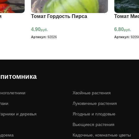
и
Томат Гордость Пирса
Томат Ми
4.90
6.80
руб.
руб.
Артикул:
92026
Артикул:
9205
 питомника
ноголетники
Хвойные растения
лаки
Луковичные растения
тарники и деревья
Ягодные и плодовые
Вьющиеся растения
одоема
Кадочные, комнатные цветы