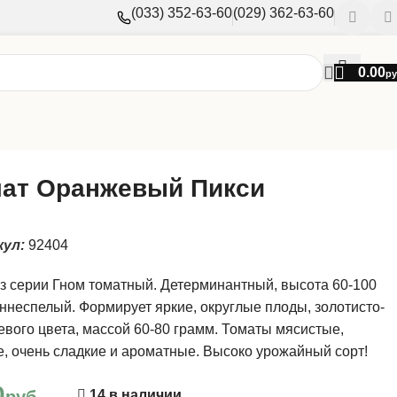
(033) 352-63-60
(029) 362-63-60
0.00
ру
ат Оранжевый Пикси
кул:
92404
з серии Гном томатный. Детерминантный, высота 60-100
аннеспелый. Формирует яркие, округлые плоды, золотисто-
вого цвета, массой 60-80 грамм. Томаты мясистые,
, очень сладкие и ароматные. Высоко урожайный сорт!
0
руб.
14 в наличии