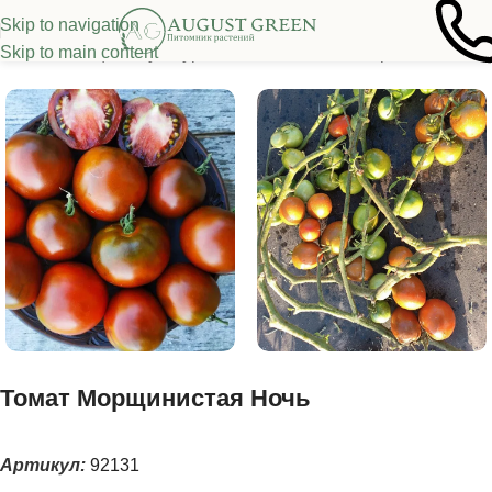
Skip to navigation
Skip to main content
Семена овощных культур
/
Томаты
/
Томаты из серии "Гномы"
Томат Морщинистая Ночь
Артикул:
92131