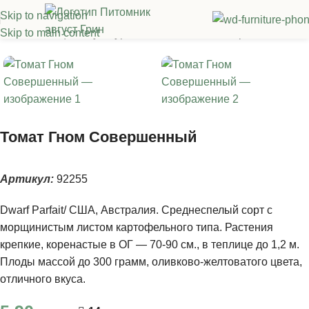
Skip to navigation
Skip to main content
Семена овощных культур
/
Томаты
/
Томаты из серии "Гномы"
Томат Гном Совершенный
Артикул:
92255
Dwarf Parfait/ США, Австралия. Среднеспелый сорт с
морщинистым листом картофельного типа. Растения
крепкие, коренастые в ОГ — 70-90 см., в теплице до 1,2 м.
Плоды массой до 300 грамм, оливково-желтоватого цвета,
отличного вкуса.