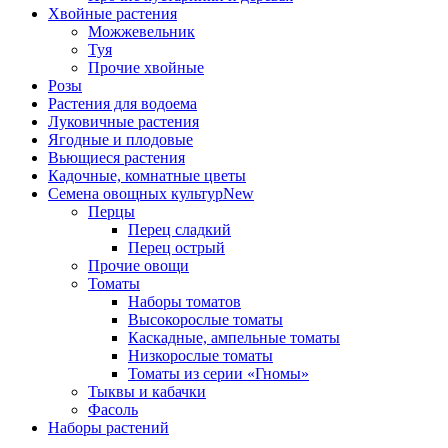
Хвойные растения
Можжевельник
Туя
Прочие хвойные
Розы
Растения для водоема
Луковичные растения
Ягодные и плодовые
Вьющиеся растения
Кадочные, комнатные цветы
Семена овощных культур
New
Перцы
Перец сладкий
Перец острый
Прочие овощи
Томаты
Наборы томатов
Высокорослые томаты
Каскадные, ампельные томаты
Низкорослые томаты
Томаты из серии «Гномы»
Тыквы и кабачки
Фасоль
Наборы растений