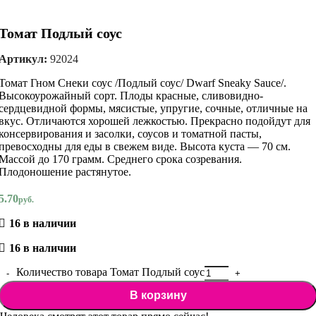
Томат Подлый соус
Артикул:
92024
Томат Гном Снеки соус /Подлый соус/ Dwarf Sneaky Sauce/.
Высокоурожайный сорт. Плоды красные, сливовидно-
сердцевидной формы, мясистые, упругие, сочные, отличные на
вкус. Отличаются хорошей лежкостью. Прекрасно подойдут для
консервирования и засолки, соусов и томатной пасты,
превосходны для еды в свежем виде. Высота куста — 70 см.
Массой до 170 грамм. Среднего срока созревания.
Плодоношение растянутое.
5.70
руб.
16 в наличии
16 в наличии
Количество товара Томат Подлый соус
В корзину