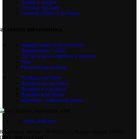
Акции и скидки
Оптовые продажи
Условия оплаты и доставки
астения питомника
Декоративные многолетники
Декоративные злаки
Лиственные кустарники и деревья
Розы
Растения для водоема
Хвойные растения
Луковичные растения
Ягодные и плодовые
Вьющиеся растения
Кадочные, комнатные цветы
Menu child item
В торговом реестре с 08.08.2023 г., № регистрации 190455
ООО "Август-Грин"