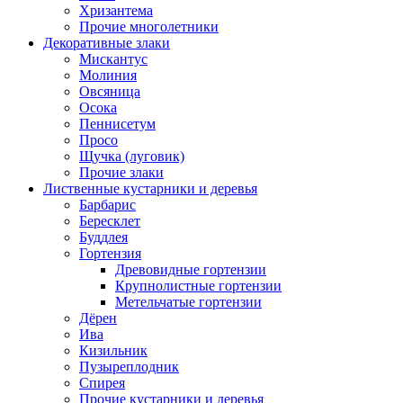
Хризантема
Прочие многолетники
Декоративные злаки
Мискантус
Молиния
Овсяница
Осока
Пеннисетум
Просо
Щучка (луговик)
Прочие злаки
Лиственные кустарники и деревья
Барбарис
Бересклет
Буддлея
Гортензия
Древовидные гортензии
Крупнолистные гортензии
Метельчатые гортензии
Дёрен
Ива
Кизильник
Пузыреплодник
Спирея
Прочие кустарники и деревья