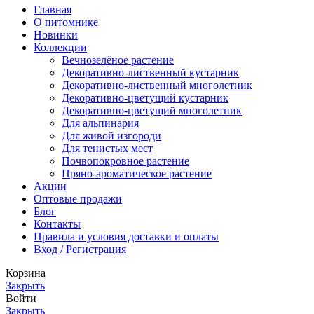
Главная
О питомнике
Новинки
Коллекции
Вечнозелёное растение
Декоративно-лиственный кустарник
Декоративно-лиственный многолетник
Декоративно-цветущий кустарник
Декоративно-цветущий многолетник
Для альпинария
Для живой изгороди
Для тенистых мест
Почвопокровное растение
Пряно-ароматическое растение
Акции
Оптовые продажи
Блог
Контакты
Правила и условия доставки и оплаты
Вход / Регистрация
Корзина
Закрыть
Войти
Закрыть