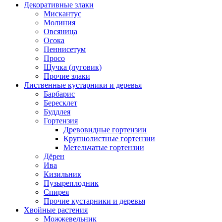
Декоративные злаки
Мискантус
Молиния
Овсяница
Осока
Пеннисетум
Просо
Щучка (луговик)
Прочие злаки
Лиственные кустарники и деревья
Барбарис
Бересклет
Буддлея
Гортензия
Древовидные гортензии
Крупнолистные гортензии
Метельчатые гортензии
Дёрен
Ива
Кизильник
Пузыреплодник
Спирея
Прочие кустарники и деревья
Хвойные растения
Можжевельник