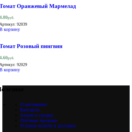
Томат Оранжевый Мармелад
4.80
руб.
Артикул:
92039
В корзину
Томат Розовый пингвин
4.60
руб.
Артикул:
92029
В корзину
олезное
О питомнике
Контакты
Акции и скидки
Оптовые продажи
Условия оплаты и доставки