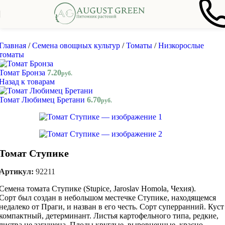
Skip to navigation
Skip to main content
Главная
/
Семена овощных культур
/
Томаты
/
Низкорослые
томаты
Томат Бронза
7.20
руб.
Назад к товарам
Томат Любимец Бретани
6.70
руб.
Томат Ступике
Артикул:
92211
Семена томата Ступике (Stupice, Jaroslav Homola, Чехия).
Сорт был создан в небольшом местечке Ступике, находящемся
недалеко от Праги, и назван в его честь. Сорт суперранний. Куст
компактный, детерминант. Листья картофельного типа, редкие,
листва не загущена. Плоды круглые, выровненные, красно-