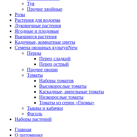
Туя
Прочие хвойные
Розы
Растения для водоема
Луковичные растения
Ягодные и плодовые
Вьющиеся растения
Кадочные, комнатные цветы
Семена овощных культур
New
Перцы
Перец сладкий
Перец острый
Прочие овощи
Томаты
Наборы томатов
Высокорослые томаты
Каскадные, ампельные томаты
Низкорослые томаты
Томаты из серии «Гномы»
Тыквы и кабачки
Фасоль
Наборы растений
Главная
О питомнике