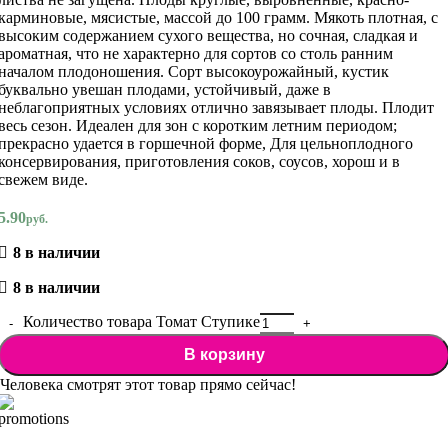
карминовые, мясистые, массой до 100 грамм. Мякоть плотная, с
высоким содержанием сухого вещества, но сочная, сладкая и
ароматная, что не характерно для сортов со столь ранним
началом плодоношения. Сорт высокоурожайный, кустик
буквально увешан плодами, устойчивый, даже в
неблагоприятных условиях отлично завязывает плоды. Плодит
весь сезон. Идеален для зон с коротким летним периодом;
прекрасно удается в горшечной форме, Для цельноплодного
консервирования, приготовления соков, соусов, хорош и в
свежем виде.
5.90
руб.
8 в наличии
8 в наличии
Количество товара Томат Ступике
В корзину
Человека смотрят этот товар прямо сейчас!