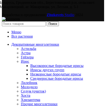
Беларусь, Гродненская обл., Берестовицкий р-н, сельсовет:
Макаровецкий, аг. Макаровцы, ул. Лесная, д. 5-1
Разработка и продвижение
Zhukovets
Studio
2024
Поиск
Меню
Все растения
Декоративные многолетники
Астильба
Астра
Гейхера
Ирис
Высокорослые бородатые ирисы
Ирисы других групп
Низкорослые бородатые ирисы
Среднерослые бородатые ирисы
Лилейник
Молодило
Седум (очиток)
Хоста
Хризантема
Прочие многолетники