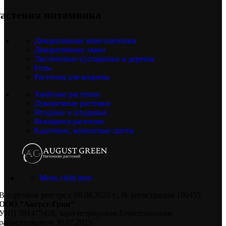
астения питомника
Декоративные многолетники
Декоративные злаки
Лиственные кустарники и деревья
Розы
Растения для водоема
Хвойные растения
Луковичные растения
Ягодные и плодовые
Вьющиеся растения
Кадочные, комнатные цветы
Menu child item
В торговом реестре с 08.08.2023 г., № регистрации 190455
ООО "Август-Грин"
УНП 591475428, зарегистрирован Берестовицким
райисполкомом 30.07.2025