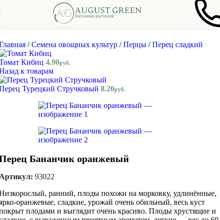
Skip to navigation
Skip to main content
Главная
/
Семена овощных культур
/
Перцы
/
Перец сладкий
Томат Кибиц
4.90
руб.
Назад к товарам
Перец Турецкий Стручковый
8.20
руб.
Перец Бананчик оранжевый
Артикул:
93022
Низкорослый, ранний, плоды похожи на морковку, удлинённые,
ярко-оранжевые, сладкие, урожай очень обильный, весь куст
покрыт плодами и выглядит очень красиво. Плоды хрустящие и
сладкие, с выраженным приятным ароматом, легкие — вес до 60