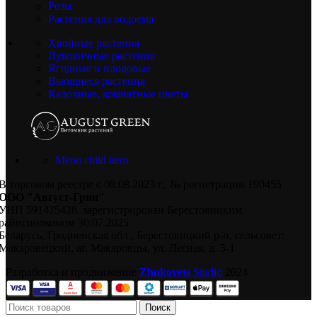
Розы
Растения для водоема
Хвойные растения
Луковичные растения
Ягодные и плодовые
Вьющиеся растения
Кадочные, комнатные цветы
Menu child item
В торговом реестре с 08.08.2023 г., № регистрации 190455
ООО "Август-Грин"
УНП 591475428, зарегистрирован Берестовицким
райисполкомом 30.07.2025
Беларусь, Гродненская обл., Берестовицкий р-н, сельсовет:
Макаровецкий, аг. Макаровцы, ул. Лесная, д. 5-1
Разработка и продвижение
Zhukovets
Studio
2024
Поиск