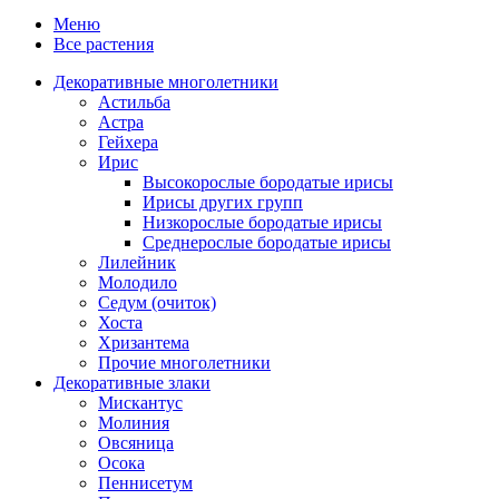
Меню
Все растения
Декоративные многолетники
Астильба
Астра
Гейхера
Ирис
Высокорослые бородатые ирисы
Ирисы других групп
Низкорослые бородатые ирисы
Среднерослые бородатые ирисы
Лилейник
Молодило
Седум (очиток)
Хоста
Хризантема
Прочие многолетники
Декоративные злаки
Мискантус
Молиния
Овсяница
Осока
Пеннисетум