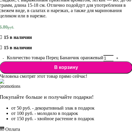
грамм, длина 15-18 см. Отлично подойдут для употребления в
свежем виде, в салатах и нарезках, а также для маринования
целиком или в нарезке.
6.80
руб.
15 в наличии
15 в наличии
Количество товара Перец Бананчик оранжевый
В корзину
Человека смотрят этот товар прямо сейчас!
Покупайте больше и получайте подарки!
от 50 руб. - декоративный злак в подарок
от 100 руб. - молодило в подарок
от 150 руб. - хвойное растение в подарок
Оплата