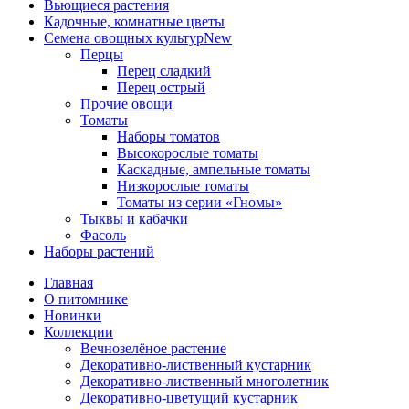
Вьющиеся растения
Кадочные, комнатные цветы
Семена овощных культур
New
Перцы
Перец сладкий
Перец острый
Прочие овощи
Томаты
Наборы томатов
Высокорослые томаты
Каскадные, ампельные томаты
Низкорослые томаты
Томаты из серии «Гномы»
Тыквы и кабачки
Фасоль
Наборы растений
Главная
О питомнике
Новинки
Коллекции
Вечнозелёное растение
Декоративно-лиственный кустарник
Декоративно-лиственный многолетник
Декоративно-цветущий кустарник