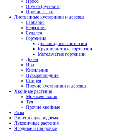
Просо
Щучка (луговик)
Прочие злаки
Лиственные кустарники и деревья
Барбарис
Бересклет
Буддлея
Гортензия
Древовидные гортензии
Крупнолистные гортензии
Метельчатые гортензии
Дёрен
Ива
Кизильник
Пузыреплодник
Спирея
Прочие кустарники и деревья
Хвойные растения
Можжевельник
Туя
Прочие хвойные
Розы
Растения для водоема
Луковичные растения
Ягодные и плодовые