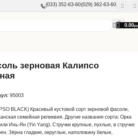
(033) 352-63-60
(029) 362-63-60
0.00
ру
оль зерновая Калипсо
ная
кул:
95003
PSO BLACK) Красивый кустовой сорт зерновой фасоли,
анская семейная реликвия. Другие названия сорта: Орка
 или Инь-Ян (Yin Yang). Стручки крупные, пухлые, в стручке
рен. Зёрна гладкие, округлые, наполовину белые,