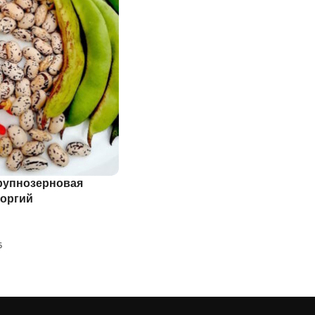
рупнозерновая
еоргий
5