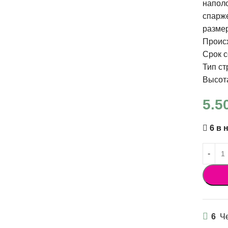
напол
спарже
размер
Проис
Срок с
Тип ст
Высота
5.5
6 в 
6
Че