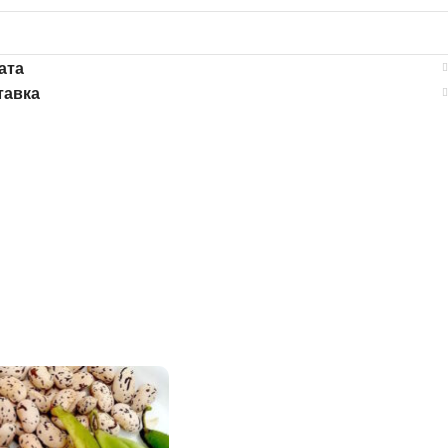
ата
тавка