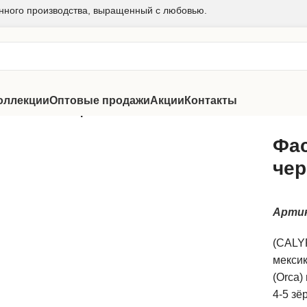
нного производства, выращенный с любовью.
оллекции
Оптовые продажи
Акции
Контакты
вая Калипсо черная
Фас
чер
Арти
(CALY
мексик
(Orca)
4-5 зё