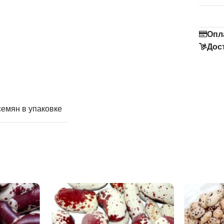
Опл
Дос
семян в упаковке