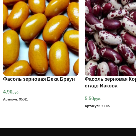
Фасоль зерновая Бека Браун
Фасоль зерновая Ко
стадо Иакова
4.90
руб.
5.50
руб.
Артикул:
95011
Артикул:
95005