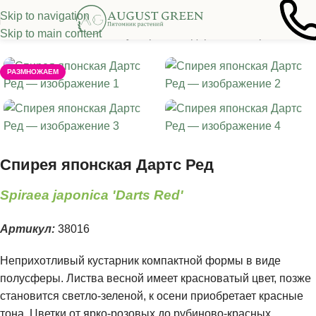
Skip to navigation
Skip to main content
Главная
/
Лиственные кустарники и деревья
/
Спирея
РАЗМНОЖАЕМ
Спирея японская Дартс Ред
Spiraea japonica 'Darts Red'
Артикул:
38016
Неприхотливый кустарник компактной формы в виде
полусферы. Листва весной имеет красноватый цвет, позже
становится светло-зеленой, к осени приобретает красные
тона. Цветки от ярко-розовых до рубиново-красных,