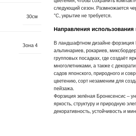
цветения, чтобы сохранить компакт
следующий сезон. Размножается чер
°C, укрытие не требуется.
30см
Направления использования
В ландшафтном дизайне форзиция 
Зона 4
альпинариев, рокариев, миксборде
групповых посадках, где создаёт яр
многолетниками, а также с декорат
садов японского, природного и сов
цветению, сорт незаменим для соз
пейзажа.
Форзиция зелёная Бронксенсис – ун
яркость, структуру и природную эле
декоративность, устойчивость и ми