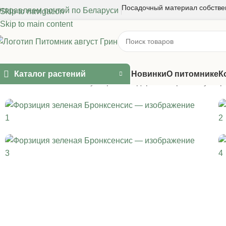
Посадочный материал собстве
тправляем почтой по Беларуси
Skip to navigation
Skip to main content
Каталог растений
Новинки
О питомнике
К
Главная
/
Лиственные кустарники и деревья
/
Прочие кустар