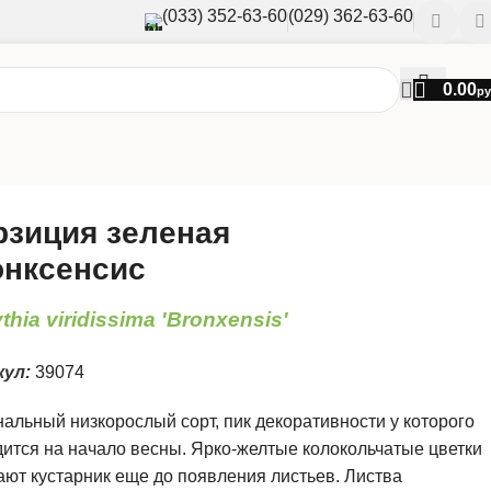
(033) 352-63-60
(029) 362-63-60
0.00
ру
зиция зеленая
нксенсис
thia viridissima 'Bronxensis'
кул:
39074
альный низкорослый сорт, пик декоративности у которого
ится на начало весны. Ярко-желтые колокольчатые цветки
ют кустарник еще до появления листьев. Листва