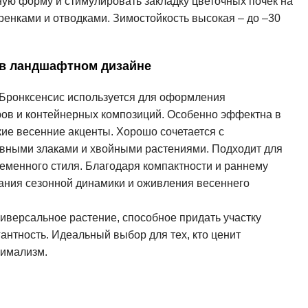
ную форму и стимулировать закладку цветочных почек на
енками и отводками. Зимостойкость высокая – до –30
 в ландшафтном дизайне
Бронксенсис используется для оформления
ров и контейнерных композиций. Особенно эффектна в
кие весенние акценты. Хорошо сочетается с
ивными злаками и хвойными растениями. Подходит для
ременного стиля. Благодаря компактности и раннему
дания сезонной динамики и оживления весеннего
иверсальное растение, способное придать участку
гантность. Идеальный выбор для тех, кто ценит
нимализм.