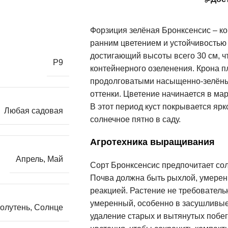
Форзиция зелёная Бронксенсис – к
ранним цветением и устойчивостью 
достигающий высоты всего 30 см, ч
Р9
контейнерного озеленения. Крона пл
продолговатыми насыщенно-зелёным
оттенки. Цветение начинается в мар
В этот период куст покрывается я
Любая садовая
солнечное пятно в саду.
Агротехника выращивания
Апрель
,
Май
Сорт Бронксенсис предпочитает солн
Почва должна быть рыхлой, умерен
реакцией. Растение не требовательн
умеренный, особенно в засушливые
олутень
,
Солнце
удаление старых и вытянутых побе