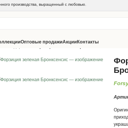
нного производства, выращенный с любовью.
оллекции
Оптовые продажи
Акции
Контакты
ники и деревья
/
Форзиция зеленая Бронксенсис
Фор
Бро
Forsy
Арти
Оригин
приход
украша