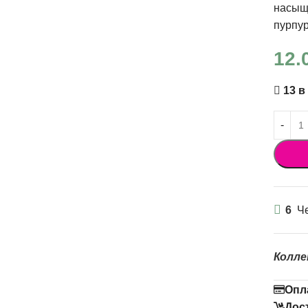
насыще
пурпур
12.
13 в
6
Че
Колле
Опл
Дос