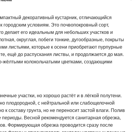
омпактный декоративный кустарник, отличающийся
к городским условиям. Это почвопокровный сорт,
то делает его идеальным для небольших участков и
отная, округлая, побеги тонкие, дугообразные, покрыты
и листьями, которые к осени приобретают пурпурные
те, ещё до распускания листвы, и продолжается до мая.
рко-жёлтыми колокольчатыми цветками, создающими
ечные участки, но хорошо растёт и в лёгкой полутени.
но плодородной, с нейтральной или слабощелочной
о к составу грунта, но не переносит застой влаги. Полив
 периоды. Весной рекомендуется санитарная обрезка,
гов. Формирующая обрезка проводится сразу после