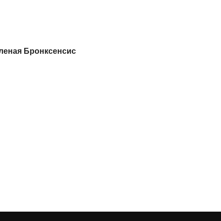
леная Бронксенсис