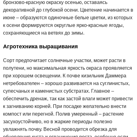
бронзово-красную окраску осенью, оставаясь
декоративной до глубокой осени. Цветение начинается в
июне – образуются одиночные белые цветки, из которых
к осени формируются округлые ярко-красные ягоды,
сохраняющиеся на ветвях до зимы.
Агротехника выращивания
Сорт предпочитает солнечные участки, может расти в
полутени, но максимальная яркость окраса проявляется
при хорошем освещении. К почве кизильник Даммера
нетребователен – хорошо развивается на суглинистых,
супесчаных и каменистых субстратах. Главное –
обеспечить дренаж, так как застой влаги может привести
к загниванию корней. При посадке желательно внести
компост или перегной. Полив умеренный – растение
засухоустойчиво, но в жаркие периоды полезно
увлажнять почву. Весной проводится обрезка для
обновления куста и ограничения роста, особенно если