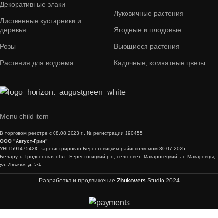
Декоративные злаки
Луковичные растения
Лиственные кустарники и
деревья
Ягодные и плодовые
Розы
Вьющиеся растения
Растения для водоема
Кадочные, комнатные цветы
Menu child item
В торговом реестре с 08.08.2023 г., № регистрации 190455
ООО "Август-Грин"
УНП 591475428, зарегистрирован Берестовицким райисполкомом 30.07.2025
Беларусь, Гродненская обл., Берестовицкий р-н, сельсовет: Макаровецкий, аг. Макаровцы,
ул. Лесная, д. 5-1
Разработка и продвижение
Zhukovets
Studio
2024