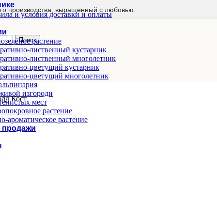
нике
го производства, выращенный с любовью.
ила и условия доставки и оплаты
ии
Поиск
озелёное растение
ративно-лиственный кустарник
ративно-лиственный многолетник
ративно-цветущий кустарник
ративно-цветущий многолетник
альпинария
живой изгороди
лд Кост
тенистых мест
опокровное растение
о-ароматическое растение
 продажи
ы