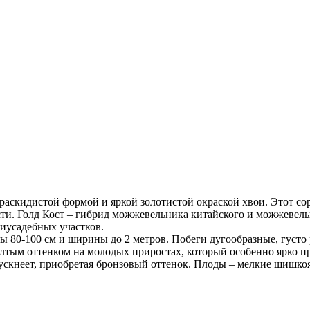
аскидистой формой и яркой золотистой окраской хвои. Этот с
ти. Голд Кост – гибрид можжевельника китайского и можжевельн
риусадебных участков.
ы 80-100 см и ширины до 2 метров. Побеги дугообразные, густо
лтым оттенком на молодых приростах, который особенно ярко пр
 тускнеет, приобретая бронзовый оттенок. Плоды – мелкие шишко