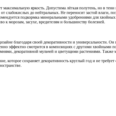
ет максимальную яркость. Допустима лёгкая полутень, но в тени 
от слабокислых до нейтральных. Не переносит застой влаги, п
омендуется подкормка минеральными удобрениями для хвойных р
во к морозам, засухе, вредителям и большинству болезней.
зайне благодаря своей декоративности и универсальности. Он
енно эффектно смотрится в композициях с другими хвойными п
амнями, декоративной мульчей и цветущими растениями. Также м
е, которое сохраняет декоративность круглый год и не требует 
ространстве.