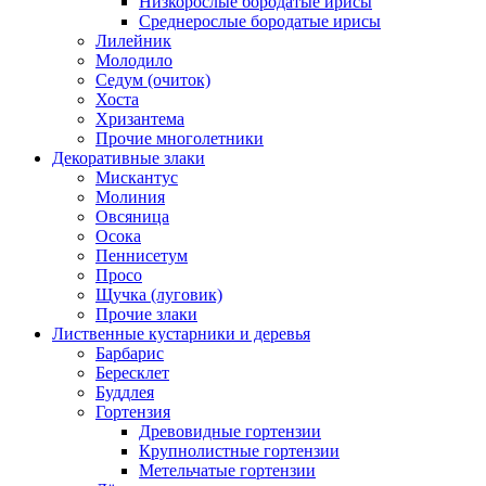
Низкорослые бородатые ирисы
Среднерослые бородатые ирисы
Лилейник
Молодило
Седум (очиток)
Хоста
Хризантема
Прочие многолетники
Декоративные злаки
Мискантус
Молиния
Овсяница
Осока
Пеннисетум
Просо
Щучка (луговик)
Прочие злаки
Лиственные кустарники и деревья
Барбарис
Бересклет
Буддлея
Гортензия
Древовидные гортензии
Крупнолистные гортензии
Метельчатые гортензии