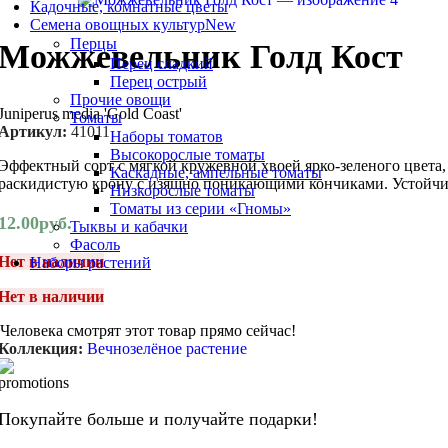
Кадочные, комнатные цветы
Семена овощных культур
New
Перцы
Можжевельник Голд Кост
Перец сладкий
Перец острый
Прочие овощи
Juniperus media 'Gold Coast'
Томаты
Артикул:
41011
Наборы томатов
Высокорослые томаты
Эффектный сорт с мягкой кружевной хвоей ярко-зеленого цвета,
Каскадные, ампельные томаты
раскидистую крону с изящно поникающими кончиками. Устойчи
Низкорослые томаты
Томаты из серии «Гномы»
12.00
руб.
Тыквы и кабачки
Фасоль
Нет в наличии
Наборы растений
Нет в наличии
Человека смотрят этот товар прямо сейчас!
Коллекция:
Вечнозелёное растение
Покупайте больше и получайте подарки!