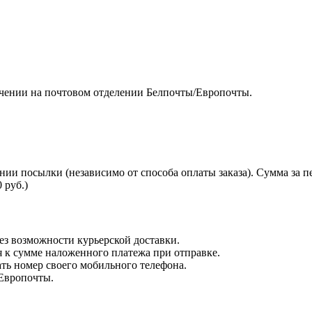
чении на почтовом отделении Белпочты/Европочты.
нии посылки (независимо от способа оплаты заказа). Сумма за 
 руб.)
з возможности курьерской доставки.
я к сумме наложенного платежа при отправке.
ть номер своего мобильного телефона.
 Европочты.