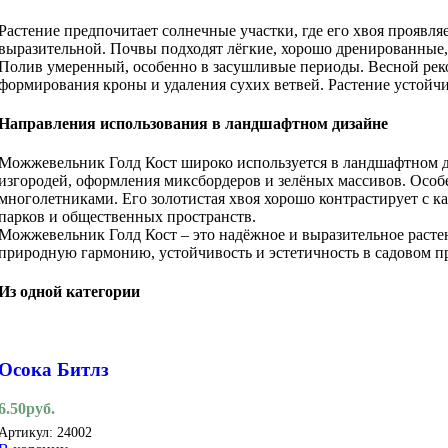
Растение предпочитает солнечные участки, где его хвоя проявля
выразительной. Почвы подходят лёгкие, хорошо дренированные, 
Полив умеренный, особенно в засушливые периоды. Весной рек
формирования кроны и удаления сухих ветвей. Растение устойчи
Направления использования в ландшафтном дизайне
Можжевельник Голд Кост широко используется в ландшафтном ди
изгородей, оформления миксбордеров и зелёных массивов. Особ
многолетниками. Его золотистая хвоя хорошо контрастирует с к
парков и общественных пространств.
Можжевельник Голд Кост – это надёжное и выразительное растени
природную гармонию, устойчивость и эстетичность в садовом п
Из одной категории
Осока Битлз
6.50
руб.
Артикул:
24002