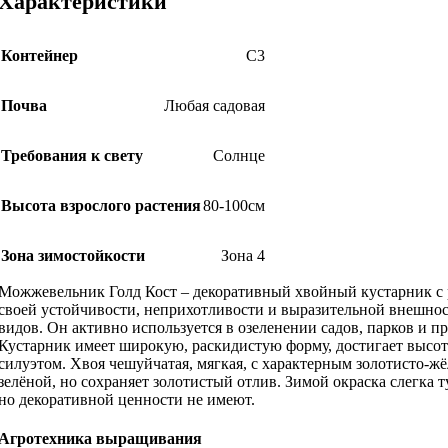
Характеристики
Контейнер
С3
Почва
Любая садовая
Требования к свету
Солнце
Высота взрослого растения
80-100см
Зона зимостойкости
Зона 4
Можжевельник Голд Кост – декоративный хвойный кустарник с р
своей устойчивости, неприхотливости и выразительной внешнос
видов. Он активно используется в озеленении садов, парков и п
Кустарник имеет широкую, раскидистую форму, достигает высот
силуэтом. Хвоя чешуйчатая, мягкая, с характерным золотисто-жё
зелёной, но сохраняет золотистый отлив. Зимой окраска слегка
но декоративной ценности не имеют.
Агротехника выращивания