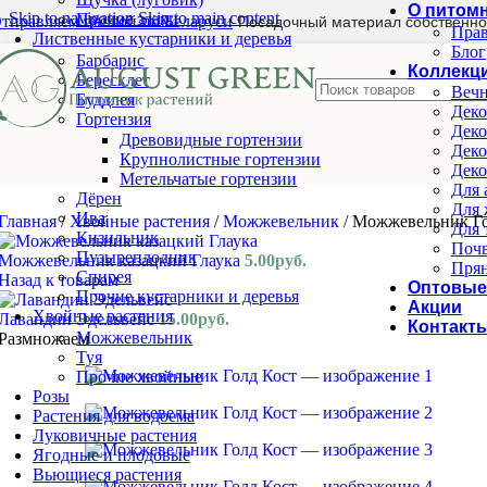
О питом
Skip to navigation
Skip to main content
Прочие злаки
тправляем почтой по Беларуси
Посадочный материал собственно
Прав
Лиственные кустарники и деревья
Блог
Барбарис
Коллекц
Бересклет
Вечн
Буддлея
Деко
Гортензия
Деко
Древовидные гортензии
Деко
Крупнолистные гортензии
Деко
Метельчатые гортензии
Для 
Дёрен
Для 
Ива
Главная
/
Хвойные растения
/
Можжевельник
/
Можжевельник Го
Для 
Кизильник
Почв
Пузыреплодник
Можжевельник казацкий Глаука
5.00
руб.
Прян
Спирея
Назад к товарам
Оптовые
Прочие кустарники и деревья
Акции
Хвойные растения
Лавандин Эдельвейс
15.00
руб.
Контакт
Можжевельник
Размножаем
Туя
Прочие хвойные
Розы
Растения для водоема
Луковичные растения
Ягодные и плодовые
Вьющиеся растения