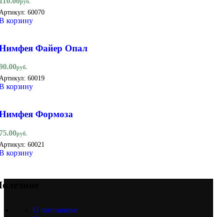
110.00
руб.
Артикул:
60070
В корзину
Нимфея Файер Опал
90.00
руб.
Артикул:
60019
В корзину
Нимфея Формоза
75.00
руб.
Артикул:
60021
В корзину
олезное
О питомнике