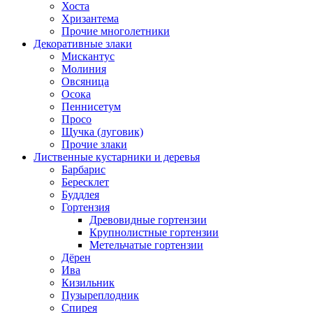
Хоста
Хризантема
Прочие многолетники
Декоративные злаки
Мискантус
Молиния
Овсяница
Осока
Пеннисетум
Просо
Щучка (луговик)
Прочие злаки
Лиственные кустарники и деревья
Барбарис
Бересклет
Буддлея
Гортензия
Древовидные гортензии
Крупнолистные гортензии
Метельчатые гортензии
Дёрен
Ива
Кизильник
Пузыреплодник
Спирея