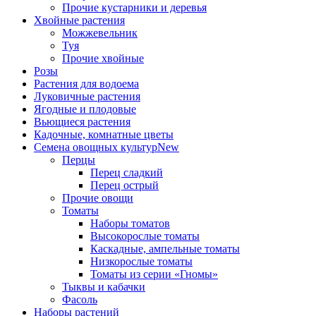
Прочие кустарники и деревья
Хвойные растения
Можжевельник
Туя
Прочие хвойные
Розы
Растения для водоема
Луковичные растения
Ягодные и плодовые
Вьющиеся растения
Кадочные, комнатные цветы
Семена овощных культур
New
Перцы
Перец сладкий
Перец острый
Прочие овощи
Томаты
Наборы томатов
Высокорослые томаты
Каскадные, ампельные томаты
Низкорослые томаты
Томаты из серии «Гномы»
Тыквы и кабачки
Фасоль
Наборы растений