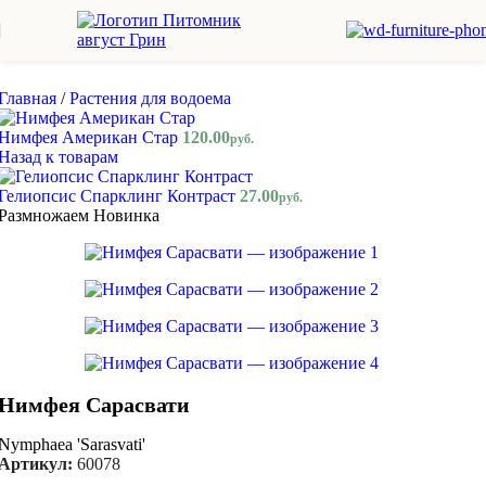
Skip to navigation
Skip to main content
Главная
/
Растения для водоема
Нимфея Американ Стар
120.00
руб.
Назад к товарам
Гелиопсис Спарклинг Контраст
27.00
руб.
Размножаем
Новинка
Нимфея Сарасвати
Nymphaea 'Sarasvati'
Артикул:
60078