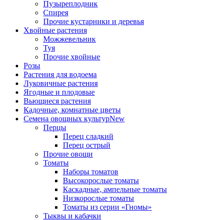
Пузыреплодник
Спирея
Прочие кустарники и деревья
Хвойные растения
Можжевельник
Туя
Прочие хвойные
Розы
Растения для водоема
Луковичные растения
Ягодные и плодовые
Вьющиеся растения
Кадочные, комнатные цветы
Семена овощных культур
New
Перцы
Перец сладкий
Перец острый
Прочие овощи
Томаты
Наборы томатов
Высокорослые томаты
Каскадные, ампельные томаты
Низкорослые томаты
Томаты из серии «Гномы»
Тыквы и кабачки