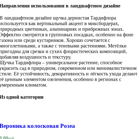
Направления использования в ландшафтном дизайне
В ландшафтном дизайне щучка дернистая Тардифлора
используется как вертикальный акцент в миксбордерах,
природных цветниках, альпинариях и прибрежных зонах.
Эффектно смотрится в групповых посадках, особенно на фоне
газона или среди кустарников. Хорошо сочетается с
многолетниками, а также с теневыми растениями. Метёлки
пригодны для срезки и сухих флористических композиций,
добавляя воздушность и текстуру.
Щучка Тардифлора – универсальное растение, способное
украсить сад в природном, современном или минималистичном
стиле. Её устойчивость, декоративность и лёгкость ухода делают
её ценным элементом озеленения, особенно в регионах с
умеренным климатом.
Из одной категории
Вероника колосковая Розеа
8.00
руб.