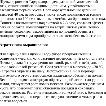
Щучка дернистая Тардифлора – декоративный многолетний
злак, отличающийся поздним цветением, устойчивостью и
элегантной формой куста. Сорт образует плотные дернины
высотой 40 см, из которых в июне–июле поднимаются тонкие
цветоносы до 100 см с пышными метёлками бронзового оттенка.
Соцветия возвышаются над листвой в 2-3 раза, создавая эффект
лёгких облаков, колышущихся на ветру. Листья узкие, тёмно-
зелёные, сохраняют декоративность до поздней осени, а в
холодное время года приобретают золотисто-бежевый оттенок.
Агротехника выращивания
Для выращивания щучки Тардифлора предпочтительны
солнечные участки, хотя растение переносит и лёгкую полутень.
Почва должна быть умеренно влажной, рыхлой, с нейтральной
или слабокислой реакцией. Сорт устойчив к морозам до –30 °C,
не требует укрытия на зиму. Засухоустойчив, но в периоды
длительного отсутствия осадков желательно обеспечить полив.
Весной проводят санитарную обрезку старой листвы до уровня
земли, стимулируя рост новых побегов. Размножается делением
куста, что позволяет легко обновлять посадки и сохранять
декоративность. Растение неприхотливо, устойчиво к болезням и
вредителям, хорошо переносит переувлажнение и может расти
вблизи водоёмов.