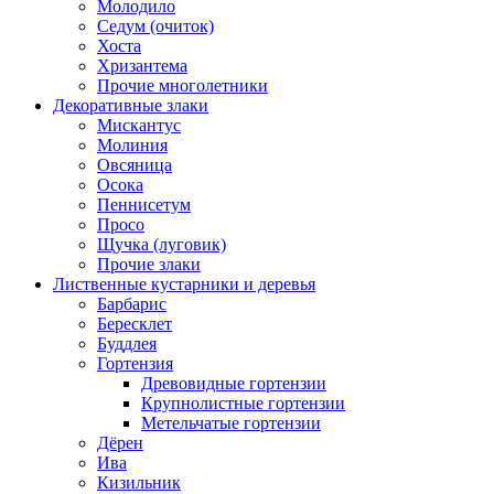
Молодило
Седум (очиток)
Хоста
Хризантема
Прочие многолетники
Декоративные злаки
Мискантус
Молиния
Овсяница
Осока
Пеннисетум
Просо
Щучка (луговик)
Прочие злаки
Лиственные кустарники и деревья
Барбарис
Бересклет
Буддлея
Гортензия
Древовидные гортензии
Крупнолистные гортензии
Метельчатые гортензии
Дёрен
Ива
Кизильник