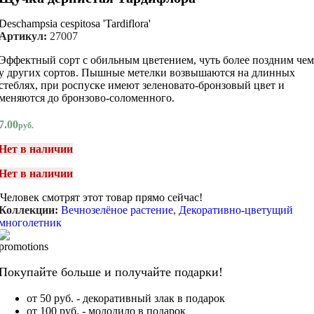
Deschampsia cespitosa 'Tardiflora'
Артикул:
27007
Эффектный сорт с обильным цветением, чуть более поздним чем
у других сортов. Пышные метелки возвышаются на длинных
стеблях, при роспуске имеют зеленовато-бронзовый цвет и
меняются до бронзово-соломенного.
7.00
руб.
Нет в наличии
Нет в наличии
Человек смотрят этот товар прямо сейчас!
Коллекции:
Вечнозелёное растение
,
Декоративно-цветущий
многолетник
Покупайте больше и получайте подарки!
от 50 руб. - декоративный злак в подарок
от 100 руб. - молодило в подарок