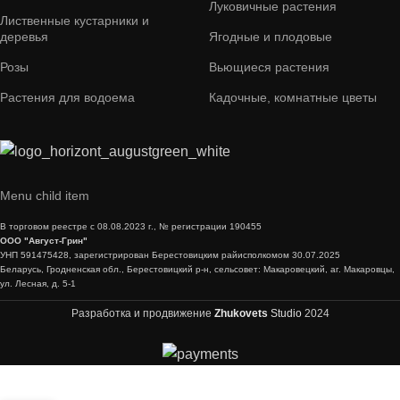
Луковичные растения
Лиственные кустарники и
деревья
Ягодные и плодовые
Розы
Вьющиеся растения
Растения для водоема
Кадочные, комнатные цветы
Menu child item
В торговом реестре с 08.08.2023 г., № регистрации 190455
ООО "Август-Грин"
УНП 591475428, зарегистрирован Берестовицким райисполкомом 30.07.2025
Беларусь, Гродненская обл., Берестовицкий р-н, сельсовет: Макаровецкий, аг. Макаровцы,
ул. Лесная, д. 5-1
Разработка и продвижение
Zhukovets
Studio
2024