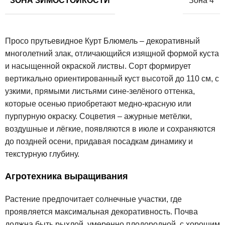
ЗОНА ЗИМОСТОЙКОСТИ
Зона 4
Просо прутьевидное Курт Блюмель – декоративный
многолетний злак, отличающийся изящной формой куста
и насыщенной окраской листвы. Сорт формирует
вертикально ориентированный куст высотой до 110 см, с
узкими, прямыми листьями сине-зелёного оттенка,
которые осенью приобретают медно-красную или
пурпурную окраску. Соцветия – ажурные метёлки,
воздушные и лёгкие, появляются в июле и сохраняются
до поздней осени, придавая посадкам динамику и
текстурную глубину.
Агротехника выращивания
Растение предпочитает солнечные участки, где
проявляется максимальная декоративность. Почва
должна быть рыхлой, умеренно плодородной, с хорошим