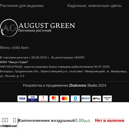
Растения для водоема
Кадочные, комнатные цветы
Menu child item
В торговом реестре с 08.08.2023 г., № регистрации 190455
ООО "Август-Грин"
УНП 591475428, зарегистрирован Берестовицким райисполкомом 30.07.2025
Беларусь, Гродненская обл., Берестовицкий р-н, сельсовет: Макаровецкий, аг. Макаровцы,
ул. Лесная, д. 5-1
Разработка и продвижение
Zhukovets
Studio
2024
Каплесеменник воздушный
8.00
Нет в наличии
руб.
аталог
Корзина
Мой кабинет