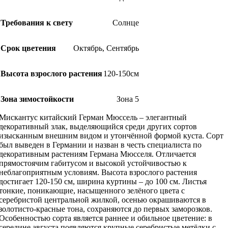
Требования к свету
Солнце
Срок цветения
Октябрь
,
Сентябрь
Высота взрослого растения
120-150см
Зона зимостойкости
Зона 5
Мискантус китайский Герман Мюссель – элегантный
декоративный злак, выделяющийся среди других сортов
изысканным внешним видом и утончённой формой куста. Сорт
был выведен в Германии и назван в честь специалиста по
декоративным растениям Германа Мюсселя. Отличается
прямостоячим габитусом и высокой устойчивостью к
неблагоприятным условиям. Высота взрослого растения
достигает 120-150 см, ширина куртины – до 100 см. Листья
тонкие, поникающие, насыщенного зелёного цвета с
серебристой центральной жилкой, осенью окрашиваются в
золотисто-красные тона, сохраняются до первых заморозков.
Особенностью сорта является раннее и обильное цветение: в
середине августа появляются крупные серебристые метёлки с