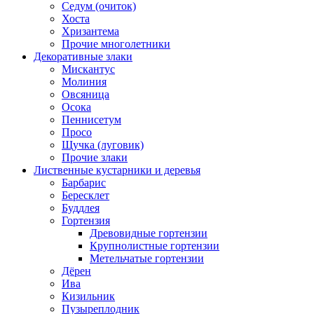
Седум (очиток)
Хоста
Хризантема
Прочие многолетники
Декоративные злаки
Мискантус
Молиния
Овсяница
Осока
Пеннисетум
Просо
Щучка (луговик)
Прочие злаки
Лиственные кустарники и деревья
Барбарис
Бересклет
Буддлея
Гортензия
Древовидные гортензии
Крупнолистные гортензии
Метельчатые гортензии
Дёрен
Ива
Кизильник
Пузыреплодник