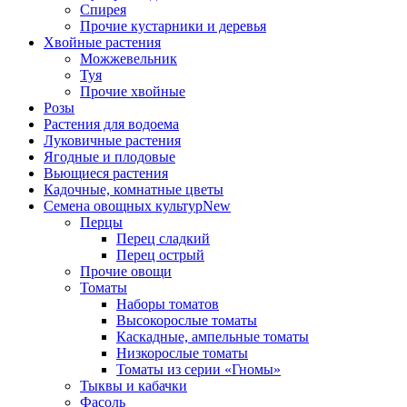
Спирея
Прочие кустарники и деревья
Хвойные растения
Можжевельник
Туя
Прочие хвойные
Розы
Растения для водоема
Луковичные растения
Ягодные и плодовые
Вьющиеся растения
Кадочные, комнатные цветы
Семена овощных культур
New
Перцы
Перец сладкий
Перец острый
Прочие овощи
Томаты
Наборы томатов
Высокорослые томаты
Каскадные, ампельные томаты
Низкорослые томаты
Томаты из серии «Гномы»
Тыквы и кабачки
Фасоль