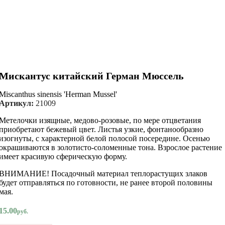
Мискантус китайский Герман Мюссель
Miscanthus sinensis 'Herman Mussel'
Артикул:
21009
Метелочки изящные, медово-розовые, по мере отцветания
приобретают бежевый цвет. Листья узкие, фонтанообразно
изогнуты, с характерной белой полосой посередине. Осенью
окрашиваются в золотисто-соломенные тона. Взрослое растение
имеет красивую сферическую форму.
ВНИМАНИЕ! Посадочный материал теплорастущих злаков
будет отправляться по готовности, не ранее второй половины
мая.
15.00
руб.