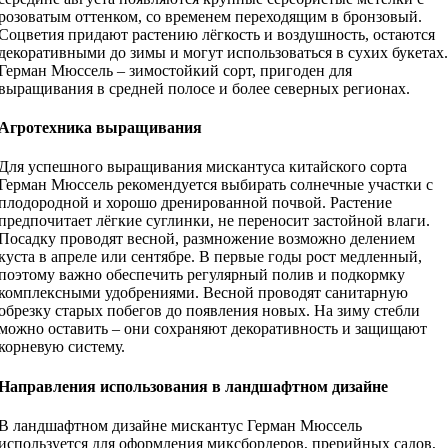
розоватым оттенком, со временем переходящим в бронзовый.
Соцветия придают растению лёгкость и воздушность, остаются
декоративными до зимы и могут использоваться в сухих букетах.
Герман Мюссель – зимостойкий сорт, пригоден для
выращивания в средней полосе и более северных регионах.
Агротехника выращивания
Для успешного выращивания мискантуса китайского сорта
Герман Мюссель рекомендуется выбирать солнечные участки с
плодородной и хорошо дренированной почвой. Растение
предпочитает лёгкие суглинки, не переносит застойной влаги.
Посадку проводят весной, размножение возможно делением
куста в апреле или сентябре. В первые годы рост медленный,
поэтому важно обеспечить регулярный полив и подкормку
комплексными удобрениями. Весной проводят санитарную
обрезку старых побегов до появления новых. На зиму стебли
можно оставить – они сохраняют декоративность и защищают
корневую систему.
Направления использования в ландшафтном дизайне
В ландшафтном дизайне мискантус Герман Мюссель
используется для оформления миксбордеров, прерийных садов,