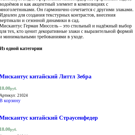
водоёмов и как акцентный элемент в композициях с
многолетниками. Он гармонично сочетается с другими злаками.
Идеален для создания текстурных контрастов, внесения
вертикали и сезонной динамики в сад.
Мискантус Герман Мюссель – это стильный и надёжный выбор
для тех, кто ценит декоративные злаки с выразительной формой
и минимальными требованиями в уходе.
Из одной категории
Мискантус китайский Литтл Зебра
18.00
руб.
Артикул:
21024
В корзину
Мискантус китайский Страусенфедер
18.00
руб.