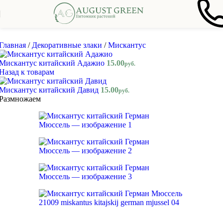
Skip to navigation
Skip to main content
Главная
/
Декоративные злаки
/
Мискантус
Мискантус китайский Адажио
15.00
руб.
Назад к товарам
Мискантус китайский Давид
15.00
руб.
Размножаем