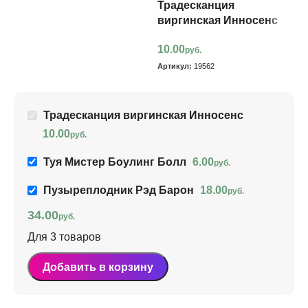
Традесканция
Т
виргинская Инносенс
Б
10.00
6
руб.
Артикул:
19562
Ар
Традесканция виргинская Инносенс
10.00
руб.
Туя Мистер Боулинг Болл
6.00
руб.
Пузыреплодник Рэд Барон
18.00
руб.
34.00
руб.
Для 3 товаров
Добавить в корзину