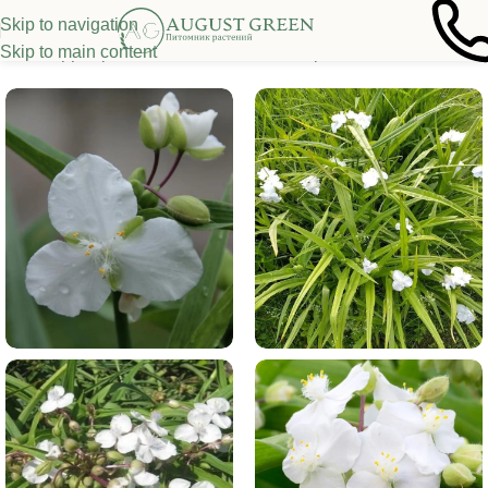
Skip to navigation
Skip to main content
лавная
/
Декоративные многолетники
/
Прочие многолетники