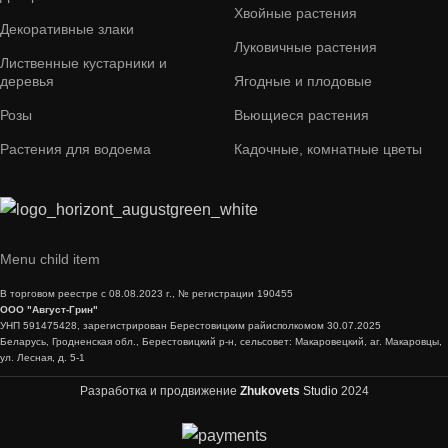
Хвойные растения
Декоративные злаки
Луковичные растения
Лиственные кустарники и
деревья
Ягодные и плодовые
Розы
Вьющиеся растения
Растения для водоема
Кадочные, комнатные цветы
Menu child item
В торговом реестре с 08.08.2023 г., № регистрации 190455
ООО "Август-Грин"
УНП 591475428, зарегистрирован Берестовицким райисполкомом 30.07.2025
Беларусь, Гродненская обл., Берестовицкий р-н, сельсовет: Макаровецкий, аг. Макаровцы,
ул. Лесная, д. 5-1
Разработка и продвижение
Zhukovets
Studio
2024