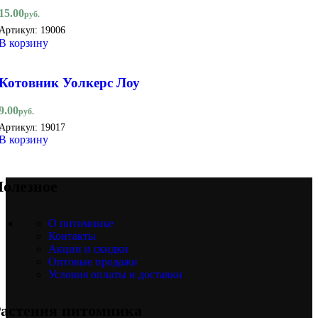
15.00
руб.
Артикул:
19006
В корзину
Котовник Уолкерс Лоу
9.00
руб.
Артикул:
19017
В корзину
олезное
О питомнике
Контакты
Акции и скидки
Оптовые продажи
Условия оплаты и доставки
астения питомника