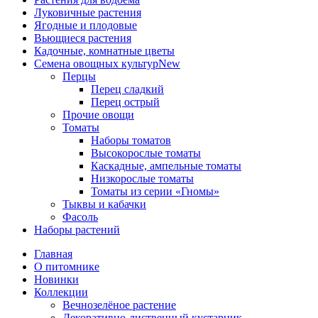
Луковичные растения
Ягодные и плодовые
Вьющиеся растения
Кадочные, комнатные цветы
Семена овощных культур
New
Перцы
Перец сладкий
Перец острый
Прочие овощи
Томаты
Наборы томатов
Высокорослые томаты
Каскадные, ампельные томаты
Низкорослые томаты
Томаты из серии «Гномы»
Тыквы и кабачки
Фасоль
Наборы растений
Главная
О питомнике
Новинки
Коллекции
Вечнозелёное растение
Декоративно-лиственный кустарник