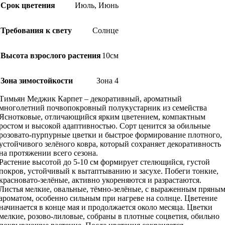
Срок цветения
Июль
,
Июнь
Требования к свету
Солнце
Высота взрослого растения
10см
Зона зимостойкости
Зона 4
Тимьян Меджик Карпет – декоративный, ароматный
многолетний почвопокровный полукустарник из семейства
Яснотковые, отличающийся ярким цветением, компактным
ростом и высокой адаптивностью. Сорт ценится за обильные
розовато-пурпурные цветки и быстрое формирование плотного,
устойчивого зелёного ковра, который сохраняет декоративность
на протяжении всего сезона.
Растение высотой до 5-10 см формирует стелющийся, густой
покров, устойчивый к вытаптыванию и засухе. Побеги тонкие,
красновато-зелёные, активно укореняются и разрастаются.
Листья мелкие, овальные, тёмно-зелёные, с выраженным пряны
ароматом, особенно сильным при нагреве на солнце. Цветение
начинается в конце мая и продолжается около месяца. Цветки
мелкие, розово-лиловые, собраны в плотные соцветия, обильно