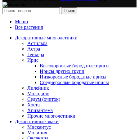
Поиск
Меню
Все растения
Декоративные многолетники
Астильба
Астра
Гейхера
Ирис
Высокорослые бородатые ирисы
Ирисы других групп
Низкорослые бородатые ирисы
Среднерослые бородатые ирисы
Лилейник
Молодило
Седум (очиток)
Хоста
Хризантема
Прочие многолетники
Декоративные злаки
Мискантус
Молиния
Овсяница