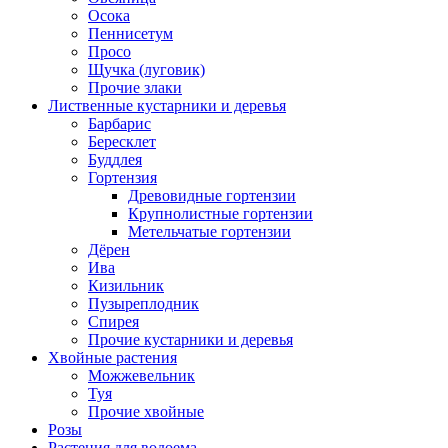
Осока
Пеннисетум
Просо
Щучка (луговик)
Прочие злаки
Лиственные кустарники и деревья
Барбарис
Бересклет
Буддлея
Гортензия
Древовидные гортензии
Крупнолистные гортензии
Метельчатые гортензии
Дёрен
Ива
Кизильник
Пузыреплодник
Спирея
Прочие кустарники и деревья
Хвойные растения
Можжевельник
Туя
Прочие хвойные
Розы
Растения для водоема