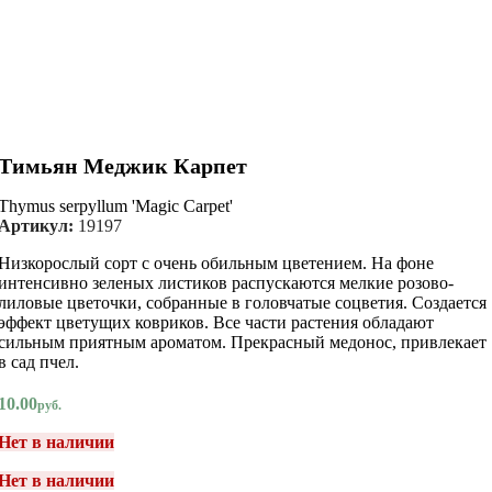
Тимьян Меджик Карпет
Thymus serpyllum 'Magic Carpet'
Артикул:
19197
Низкорослый сорт с очень обильным цветением. На фоне
интенсивно зеленых листиков распускаются мелкие розово-
лиловые цветочки, собранные в головчатые соцветия. Создается
эффект цветущих ковриков. Все части растения обладают
сильным приятным ароматом. Прекрасный медонос, привлекает
в сад пчел.
10.00
руб.
Нет в наличии
Нет в наличии