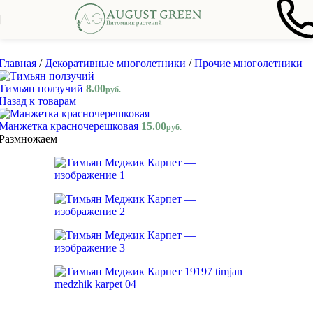
Skip to navigation
Skip to main content
Главная
/
Декоративные многолетники
/
Прочие многолетники
Тимьян ползучий
8.00
руб.
Назад к товарам
Манжетка красночерешковая
15.00
руб.
Размножаем