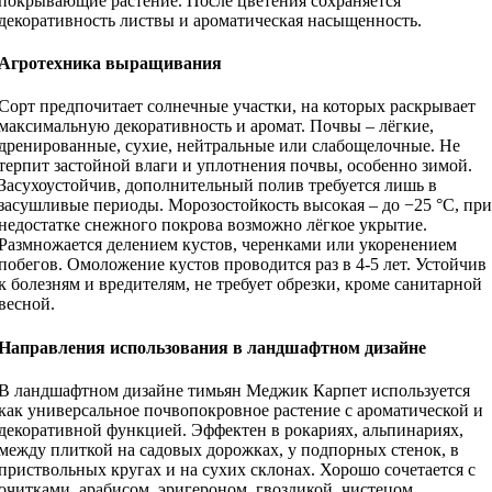
покрывающие растение. После цветения сохраняется
декоративность листвы и ароматическая насыщенность.
Агротехника выращивания
Сорт предпочитает солнечные участки, на которых раскрывает
максимальную декоративность и аромат. Почвы – лёгкие,
дренированные, сухие, нейтральные или слабощелочные. Не
терпит застойной влаги и уплотнения почвы, особенно зимой.
Засухоустойчив, дополнительный полив требуется лишь в
засушливые периоды. Морозостойкость высокая – до −25 °C, при
недостатке снежного покрова возможно лёгкое укрытие.
Размножается делением кустов, черенками или укоренением
побегов. Омоложение кустов проводится раз в 4-5 лет. Устойчив
к болезням и вредителям, не требует обрезки, кроме санитарной
весной.
Направления использования в ландшафтном дизайне
В ландшафтном дизайне тимьян Меджик Карпет используется
как универсальное почвопокровное растение с ароматической и
декоративной функцией. Эффектен в рокариях, альпинариях,
между плиткой на садовых дорожках, у подпорных стенок, в
приствольных кругах и на сухих склонах. Хорошо сочетается с
очитками, арабисом, эригероном, гвоздикой, чистецом,