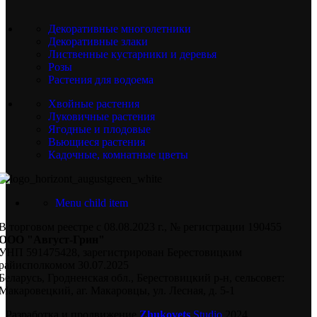
Декоративные многолетники
Декоративные злаки
Лиственные кустарники и деревья
Розы
Растения для водоема
Хвойные растения
Луковичные растения
Ягодные и плодовые
Вьющиеся растения
Кадочные, комнатные цветы
Menu child item
В торговом реестре с 08.08.2023 г., № регистрации 190455
ООО "Август-Грин"
УНП 591475428, зарегистрирован Берестовицким
райисполкомом 30.07.2025
Беларусь, Гродненская обл., Берестовицкий р-н, сельсовет:
Макаровецкий, аг. Макаровцы, ул. Лесная, д. 5-1
Разработка и продвижение
Zhukovets
Studio
2024