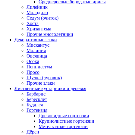
Среднерослые бородатые ирисы
Лилейник
Молодило
Седум (очиток)
Хоста
Хризантема
Прочие многолетники
Декоративные злаки
Мискантус
Молиния
Овсяница
Осока
Пеннисетум
Просо
Щучка (луговик)
Прочие злаки
Лиственные кустарники и деревья
Барбарис
Бересклет
Буддлея
Гортензия
Древовидные гортензии
Крупнолистные гортензии
Метельчатые гортензии
Дёрен