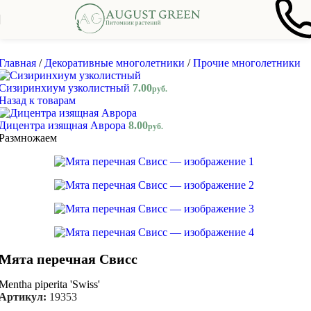
Skip to navigation
Skip to main content
Главная
/
Декоративные многолетники
/
Прочие многолетники
Сизиринхиум узколистный
7.00
руб.
Назад к товарам
Дицентра изящная Аврора
8.00
руб.
Размножаем
Мята перечная Свисс
Mentha piperita 'Swiss'
Артикул:
19353