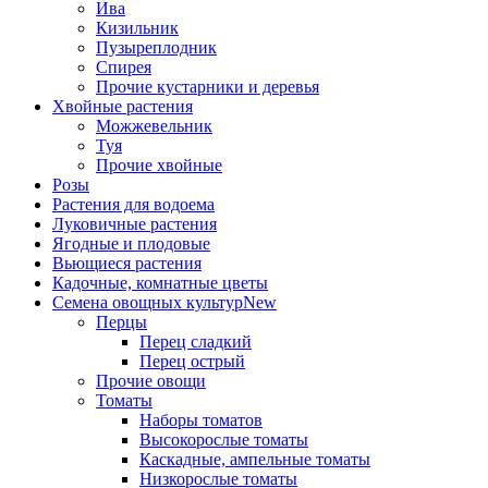
Ива
Кизильник
Пузыреплодник
Спирея
Прочие кустарники и деревья
Хвойные растения
Можжевельник
Туя
Прочие хвойные
Розы
Растения для водоема
Луковичные растения
Ягодные и плодовые
Вьющиеся растения
Кадочные, комнатные цветы
Семена овощных культур
New
Перцы
Перец сладкий
Перец острый
Прочие овощи
Томаты
Наборы томатов
Высокорослые томаты
Каскадные, ампельные томаты
Низкорослые томаты