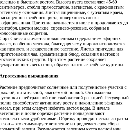
зеленью и быстрым ростом. Высота куста составляет 45-60
сантиметров, стебли прямостоячие, ветвистые, с красноватым
оттенком у основания. Листья яйцевидные, с зубчатым краем,
насыщенного зелёного цвета, поверхность слегка
гофрированная. Цветение начинается в июле и продолжается до
сентября, цветки мелкие, сиренево-розовые, собраны в
колосовидные соцветия.
Сорт Свисс отличается повышенным содержанием эфирных
масел, особенно ментола, благодаря чему широко используется
как пряность и лекарственное растение. Листья пригодны для
приготовления чая, ароматизации блюд, создания настоек и
косметических средств. При этом растение сохраняет
декоративность весь сезон, образуя плотные зелёные куртины.
Агротехника выращивания
Растение предпочитает солнечные или полутенистые участки с
рыхлой, питательной, влагоёмкой почвой. Оптимальны
суглинки с нейтральной или слабокислой реакцией. Регулярный
полив способствует активному росту и накоплению эфирных
масел, при этом следует избегать застоя воды. В начале
вегетации и после обрезки растение подкармливают
комплексными удобрениями. Обрезку проводят несколько раз за
сезон – это стимулирует ветвление и продлевает срок сбора
ароматной зелени. Размножается делением куста весной или