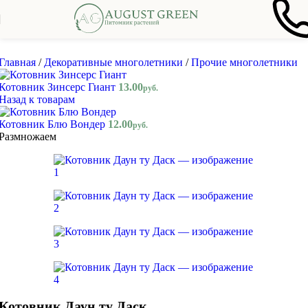
Skip to navigation
Skip to main content
Главная
/
Декоративные многолетники
/
Прочие многолетники
Котовник Зинсерс Гиант
13.00
руб.
Назад к товарам
Котовник Блю Вондер
12.00
руб.
Размножаем
Котовник Даун ту Даск