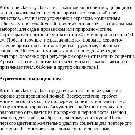
Котовник Даун ту Даск – изысканный многолетник, ценящийся
за продолжительное цветение, аромат и элегантный цвет
лепестков. Отличается утончённой окраской, компактным
габитусом и высокой устойчивостью, что делает его идеальным
выбором для сада в прованском или природном стиле.
Сорт образует плотный куст высотой 80 см и шириной около 50
см. Побеги прочные, не разваливаются, покрыты серовато-
зелёной ароматной листвой. Цветки трубчатые, собраны в
соцветия. Цветение начинается в мае и продолжается до
сентября, особенно при регулярной обрезке отцветших соцветий
Аромат растения напоминает смесь мяты и лаванды, активно
привлекает пчёл, бабочек и других опылителей.
Агротехника выращивания
Котовник Даун ту Даск предпочитает солнечные участки с
хорошо дренированной почвой. Засухоустойчив, требует
минимального ухода, не подвержен болезням и вредителям.
Неприхотлив, хорошо себя чувствует на бедных почвах, но
благодарно отзывается на подкормки в период роста. Весной
рекомендуется лёгкая обрезка для стимуляции куста. После
первого цветения желательно удалить соцветия для повторного
цветения. Размножается делением куста и черенками.