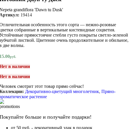
Nepeta grandiflora 'Dawn tu Dusk'
Артикул:
19414
Отличительная особенность этого сорта — нежно-розовые
цветки собранные в вертикальные кистевидные соцветия.
Устойчивые прямостоячие стебли густо покрыты светло-зеленой
зубчатой листвой. Цветение очень продолжительное и обильное,
в две волны.
15.00
руб.
Нет в наличии
Нет в наличии
Человек смотрит этот товар прямо сейчас!
Коллекции:
Декоративно-цветущий многолетник
,
Пряно-
ароматическое растение
Покупайте больше и получайте подарки!
от 50 руб. - декоративный злак в подарок