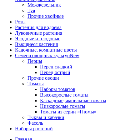
Можжевельник
Туя
Прочие хвойные
Розы
Растения для водоема
Луковичные растения
Ягодные и плодовые
Вьющиеся растения
Кадочные, комнатные цветы
Семена овощных культур
New
Перцы
Перец сладкий
Перец острый
Прочие овощи
Томаты
Наборы томатов
Высокорослые томаты
Каскадные, ампельные томаты
Низкорослые томаты
Томаты из серии «Гномы»
Тыквы и кабачки
Фасоль
Наборы растений
Главная