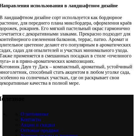
Направления использования в ландшафтном дизайне
В ландшафтном дизайне сорт используется как бордюрное
растение, для переднего плана миксбордера, оформления краёв
дорожек, рокариев. Его мягкий пастельный окрас гармонично
сочетается с декоративными злаками. Прекрасно подходит для
контейнерного озеленения балконов, террас, патио. Аромат и
длительное цветение делают его популярным в ароматических
садах, садах для опылителей и участках минимального ухода.
Также применяется в смешанных посадках в стиле «пчелиного
луга» и в пряно-ароматических композициях.
Котовник Даун ту Даск – компактный, ароматный, устойчивый
многолетник, способный стать акцентом в любом уголке сада,
особенно на солнечных участках, где он раскрывает свои
декоративные качества в полной мере.
олезное
О питомнике
Контакты
Акции и скидки
Оптовые продажи
Условия оплаты и доставки