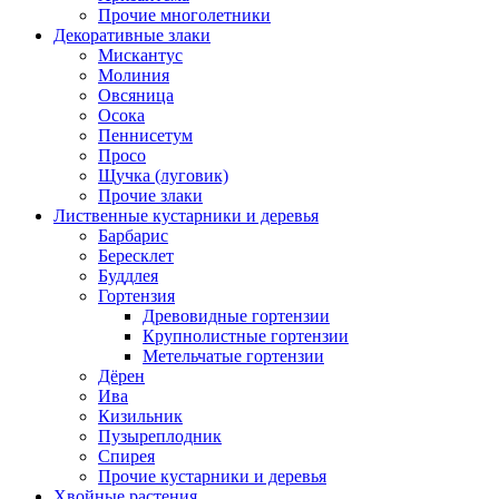
Прочие многолетники
Декоративные злаки
Мискантус
Молиния
Овсяница
Осока
Пеннисетум
Просо
Щучка (луговик)
Прочие злаки
Лиственные кустарники и деревья
Барбарис
Бересклет
Буддлея
Гортензия
Древовидные гортензии
Крупнолистные гортензии
Метельчатые гортензии
Дёрен
Ива
Кизильник
Пузыреплодник
Спирея
Прочие кустарники и деревья
Хвойные растения