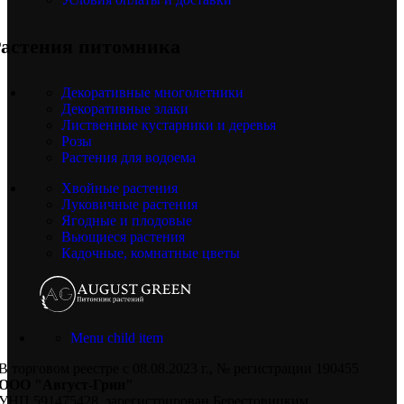
астения питомника
Декоративные многолетники
Декоративные злаки
Лиственные кустарники и деревья
Розы
Растения для водоема
Хвойные растения
Луковичные растения
Ягодные и плодовые
Вьющиеся растения
Кадочные, комнатные цветы
Menu child item
В торговом реестре с 08.08.2023 г., № регистрации 190455
ООО "Август-Грин"
УНП 591475428, зарегистрирован Берестовицким