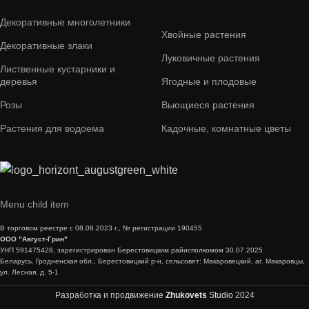
Декоративные многолетники
Хвойные растения
Декоративные злаки
Луковичные растения
Лиственные кустарники и
деревья
Ягодные и плодовые
Розы
Вьющиеся растения
Растения для водоема
Кадочные, комнатные цветы
Menu child item
В торговом реестре с 08.08.2023 г., № регистрации 190455
ООО "Август-Грин"
УНП 591475428, зарегистрирован Берестовицким райисполкомом 30.07.2025
Беларусь, Гродненская обл., Берестовицкий р-н, сельсовет: Макаровецкий, аг. Макаровцы,
ул. Лесная, д. 5-1
Разработка и продвижение
Zhukovets
Studio
2024