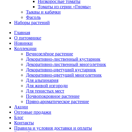
Низкорослые томаты
Томаты из серии «Гномы»
Тыквы и кабачки
Фасоль
Наборы растений
Главная
О питомнике
Новинки
Коллекции
Вечнозелёное растение
Декоративно-лиственный кустарник
Декоративно-лиственный многолетник
Декоративно-цветущий кустарник
Декоративно-цветущий многолетник
Для альпинария
Для живой изгороди
Для тенистых мест
Почвопокровное растение
Пряно-ароматическое растение
Акции
Оптовые продажи
Блог
Контакты
Правила и условия доставки и оплаты