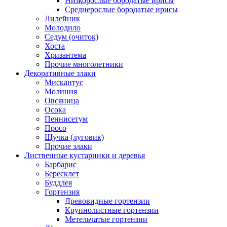
Низкорослые бородатые ирисы
Среднерослые бородатые ирисы
Лилейник
Молодило
Седум (очиток)
Хоста
Хризантема
Прочие многолетники
Декоративные злаки
Мискантус
Молиния
Овсяница
Осока
Пеннисетум
Просо
Щучка (луговик)
Прочие злаки
Лиственные кустарники и деревья
Барбарис
Бересклет
Буддлея
Гортензия
Древовидные гортензии
Крупнолистные гортензии
Метельчатые гортензии