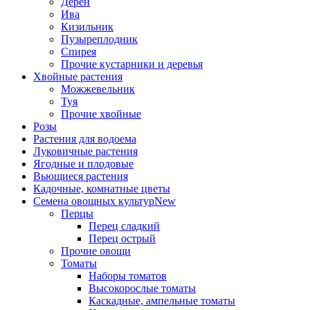
Дёрен
Ива
Кизильник
Пузыреплодник
Спирея
Прочие кустарники и деревья
Хвойные растения
Можжевельник
Туя
Прочие хвойные
Розы
Растения для водоема
Луковичные растения
Ягодные и плодовые
Вьющиеся растения
Кадочные, комнатные цветы
Семена овощных культур
New
Перцы
Перец сладкий
Перец острый
Прочие овощи
Томаты
Наборы томатов
Высокорослые томаты
Каскадные, ампельные томаты