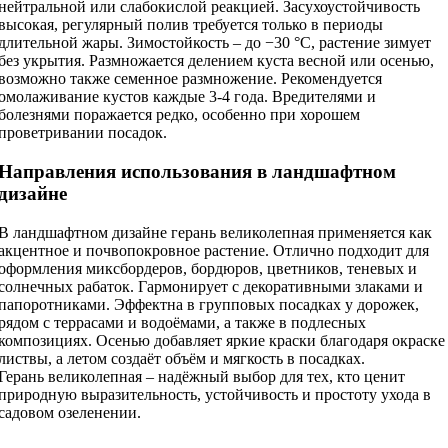
нейтральной или слабокислой реакцией. Засухоустойчивость
высокая, регулярный полив требуется только в периоды
длительной жары. Зимостойкость – до −30 °C, растение зимует
без укрытия. Размножается делением куста весной или осенью,
возможно также семенное размножение. Рекомендуется
омолаживание кустов каждые 3-4 года. Вредителями и
болезнями поражается редко, особенно при хорошем
проветривании посадок.
Направления использования в ландшафтном
дизайне
В ландшафтном дизайне герань великолепная применяется как
акцентное и почвопокровное растение. Отлично подходит для
оформления миксбордеров, бордюров, цветников, теневых и
солнечных рабаток. Гармонирует с декоративными злаками и
папоротниками. Эффектна в групповых посадках у дорожек,
рядом с террасами и водоёмами, а также в подлесных
композициях. Осенью добавляет яркие краски благодаря окраске
листвы, а летом создаёт объём и мягкость в посадках.
Герань великолепная – надёжный выбор для тех, кто ценит
природную выразительность, устойчивость и простоту ухода в
садовом озеленении.