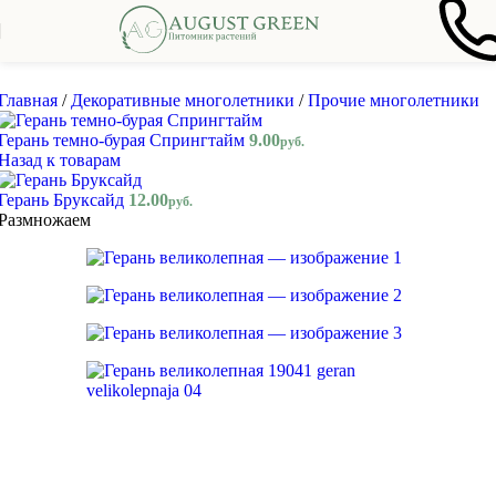
Skip to navigation
Skip to main content
Главная
/
Декоративные многолетники
/
Прочие многолетники
Герань темно-бурая Спрингтайм
9.00
руб.
Назад к товарам
Герань Бруксайд
12.00
руб.
Размножаем