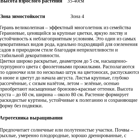
Высота взрослого растения
35-40см
Зона зимостойкости
Зона 4
Герань великолепная – эффектный многолетник из семейства
Гераниевые, ценящийся за крупные цветки, яркую листву и
устойчивость к неблагоприятным условиям. Это один из самых
декоративных видов рода, идеально подходящий для озеленения
садов в природном стиле благодаря неприхотливости и
стабильной декоративности.
Цветки широко раскрытые, диаметром до 5 см, насыщенно-
пурпурного цвета с фиолетовыми прожилками. Располагаются
по одиночке или по несколько штук на цветоносах, распускаютс
в июне и цветут до начала августа. Листья крупные, глубоко
рассечённые, с сизым налётом, летом – зелёные, осенью
приобретают насыщенные бронзово-красные оттенки. Высота
куста – до 60 см, ширина – около 80 см. Растение формирует
раскидистые куртины, устойчивые к полеганию и сохраняющие
форму без подвязки.
Агротехника выращивания
Предпочитает солнечные или полутенистые участки. Почвы –
рыхлые, умеренно плодородные, хорошо дренированные, с