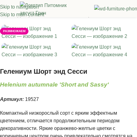
Skip to navigation
Skip to main content
лавная
/
Декоративные многолетники
/
Прочие многолетники
РАЗМНОЖАЕМ
Гелениум Шорт энд Сесси
Helenium autumnale 'Short and Sassy'
Артикул:
19527
Компактный низкорослый сорт с ярким эффектным
цветением, отличается продолжительным периодом
декоративности. Яркие оранжево-желтые цветки с
коричневым центром очень привлекательно смотрятся на