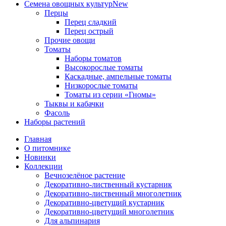
Семена овощных культур
New
Перцы
Перец сладкий
Перец острый
Прочие овощи
Томаты
Наборы томатов
Высокорослые томаты
Каскадные, ампельные томаты
Низкорослые томаты
Томаты из серии «Гномы»
Тыквы и кабачки
Фасоль
Наборы растений
Главная
О питомнике
Новинки
Коллекции
Вечнозелёное растение
Декоративно-лиственный кустарник
Декоративно-лиственный многолетник
Декоративно-цветущий кустарник
Декоративно-цветущий многолетник
Для альпинария