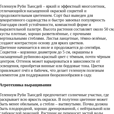
Гелениум Руби Тьюсдей – яркий и эффектный многолетник,
отличающийся насыщенной окраской соцветий и
продолжительным цветением. Сорт был выведен для
декоративного садоводства и быстро завоевал популярность
благодаря своей устойчивости, компактной форме и
выразительной палитре. Высота растения составляет около 50 см
кусты плотные, хорошо разветвлённые, с прочными
вертикальными стеблями. Листья ланцетные, тёмно-зелёные,
создают контрастную основу для ярких цветков.
Цветение начинается в июле и продолжается до сентября.
Соцветия – корзинки диаметром до 5 см, окрашены в
насыщенный рубиново-красный цвет с тёмным, почти чёрным
центром. Оттенок может варьироваться в зависимости от
освещения, приобретая винные или бордовые тона. Цветки
привлекают пчёл и бабочек, что делает гелениум полезным
элементом для поддержания биоразнообразия в саду.
Агротехника выращивания
Гелениум Руби Тьюсдей предпочитает солнечные участки, где
раскрывает всю яркость окраски. В полутени цветение может
быть менее обильным, а стебли – вытянутыми. Почва должна
быть плодородной, хорошо дренированной, с нейтральной или
слабокислой реакцией. Растение не переносит застой воды,