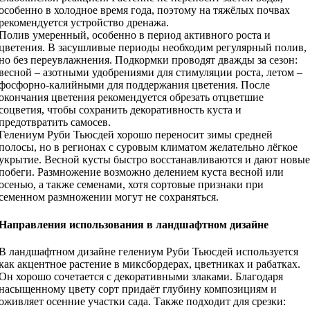
особенно в холодное время года, поэтому на тяжёлых почвах
рекомендуется устройство дренажа.
Полив умеренный, особенно в период активного роста и
цветения. В засушливые периоды необходим регулярный полив,
но без переувлажнения. Подкормки проводят дважды за сезон:
весной – азотными удобрениями для стимуляции роста, летом –
фосфорно-калийными для поддержания цветения. После
окончания цветения рекомендуется обрезать отцветшие
соцветия, чтобы сохранить декоративность куста и
предотвратить самосев.
Гелениум Руби Тьюсдей хорошо переносит зимы средней
полосы, но в регионах с суровым климатом желательно лёгкое
укрытие. Весной кусты быстро восстанавливаются и дают новые
побеги. Размножение возможно делением куста весной или
осенью, а также семенами, хотя сортовые признаки при
семенном размножении могут не сохраняться.
Направления использования в ландшафтном дизайне
В ландшафтном дизайне гелениум Руби Тьюсдей используется
как акцентное растение в миксбордерах, цветниках и рабатках.
Он хорошо сочетается с декоративными злаками. Благодаря
насыщенному цвету сорт придаёт глубину композициям и
оживляет осенние участки сада. Также подходит для срезки: