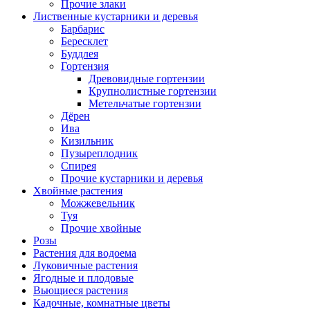
Прочие злаки
Лиственные кустарники и деревья
Барбарис
Бересклет
Буддлея
Гортензия
Древовидные гортензии
Крупнолистные гортензии
Метельчатые гортензии
Дёрен
Ива
Кизильник
Пузыреплодник
Спирея
Прочие кустарники и деревья
Хвойные растения
Можжевельник
Туя
Прочие хвойные
Розы
Растения для водоема
Луковичные растения
Ягодные и плодовые
Вьющиеся растения
Кадочные, комнатные цветы