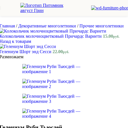
Skip to navigation
Skip to main content
Главная
/
Декоративные многолетники
/
Прочие многолетники
Колокольчик молочноцветковый Причардс Вариети
15.00
руб.
Назад к товарам
Гелениум Шорт энд Сесси
22.00
руб.
Размножаем
Гелениум Руби Тьюсдей