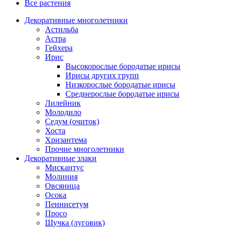
Все растения
Декоративные многолетники
Астильба
Астра
Гейхера
Ирис
Высокорослые бородатые ирисы
Ирисы других групп
Низкорослые бородатые ирисы
Среднерослые бородатые ирисы
Лилейник
Молодило
Седум (очиток)
Хоста
Хризантема
Прочие многолетники
Декоративные злаки
Мискантус
Молиния
Овсяница
Осока
Пеннисетум
Просо
Щучка (луговик)