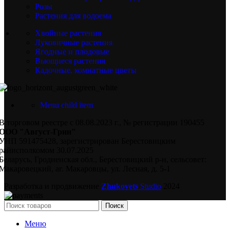
Розы
Растения для водоема
Хвойные растения
Луковичные растения
Ягодные и плодовые
Вьющиеся растения
Кадочные, комнатные цветы
Menu child item
В торговом реестре с 08.08.2023 г., № регистрации 190455
ООО "Август-Грин"
УНП 591475428, зарегистрирован Берестовицким
райисполкомом 30.07.2025
Беларусь, Гродненская обл., Берестовицкий р-н, сельсовет:
Макаровецкий, аг. Макаровцы, ул. Лесная, д. 5-1
Разработка и продвижение
Zhukovets
Studio
2024
Поиск
Меню