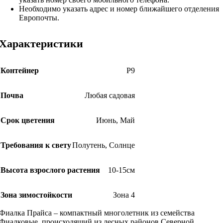
Необходимо указать адрес и номер ближайшего отделения
Европочты.
Характеристики
Контейнер
Р9
Почва
Любая садовая
Срок цветения
Июнь
,
Май
Требования к свету
Полутень
,
Солнце
Высота взрослого растения
10-15см
Зона зимостойкости
Зона 4
Фиалка Прайса – компактный многолетник из семейства
Фиалковые, происходящий из лесных районов Северной