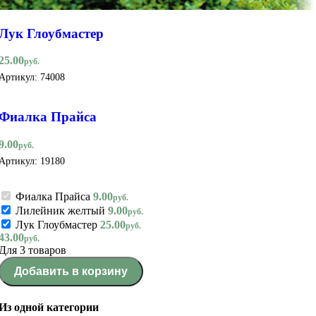
Лук Глоубмастер
25.00
руб.
Артикул:
74008
Фиалка Прайса
9.00
руб.
Артикул:
19180
Фиалка Прайса
9.00
руб.
Лилейник желтый
9.00
руб.
Лук Глоубмастер
25.00
руб.
43.00
руб.
Для 3 товаров
Добавить в корзину
Из одной категории