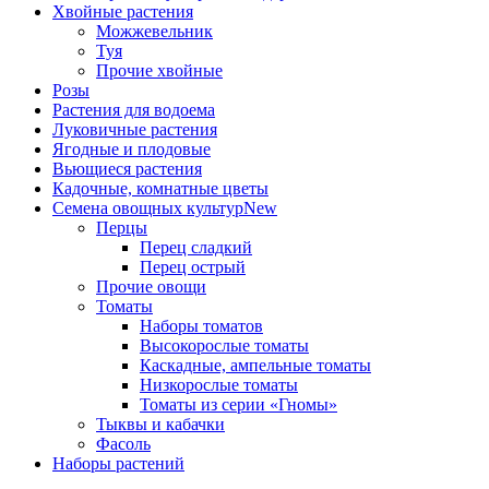
Хвойные растения
Можжевельник
Туя
Прочие хвойные
Розы
Растения для водоема
Луковичные растения
Ягодные и плодовые
Вьющиеся растения
Кадочные, комнатные цветы
Семена овощных культур
New
Перцы
Перец сладкий
Перец острый
Прочие овощи
Томаты
Наборы томатов
Высокорослые томаты
Каскадные, ампельные томаты
Низкорослые томаты
Томаты из серии «Гномы»
Тыквы и кабачки
Фасоль
Наборы растений