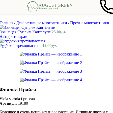
Skip to navigation
Skip to main content
Главная
/
Декоративные многолетники
/
Прочие многолетники
Эхинацея Суприм Канталупе
25.00
руб.
Назад к товарам
Рудбекия трехлопастная
12.00
руб.
Фиалка Прайса
Viola sororia f.priceana
Артикул:
19180
Красивое и очень неприхотливое растение. Изящные цветки с