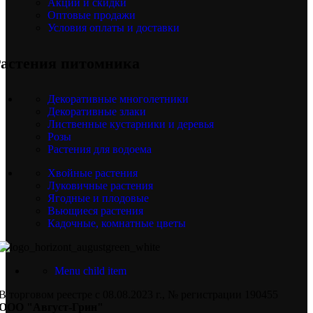
Акции и скидки
Оптовые продажи
Условия оплаты и доставки
астения питомника
Декоративные многолетники
Декоративные злаки
Лиственные кустарники и деревья
Розы
Растения для водоема
Хвойные растения
Луковичные растения
Ягодные и плодовые
Вьющиеся растения
Кадочные, комнатные цветы
Menu child item
В торговом реестре с 08.08.2023 г., № регистрации 190455
ООО "Август-Грин"