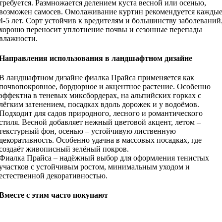
требуется. Размножается делением куста весной или осенью,
возможен самосев. Омолаживание куртин рекомендуется кажды
4-5 лет. Сорт устойчив к вредителям и большинству заболеваний
хорошо переносит уплотнение почвы и сезонные перепады
влажности.
Направления использования в ландшафтном дизайне
В ландшафтном дизайне фиалка Прайса применяется как
почвопокровное, бордюрное и акцентное растение. Особенно
эффектна в теневых миксбордерах, на альпийских горках с
лёгким затенением, посадках вдоль дорожек и у водоёмов.
Подходит для садов природного, лесного и романтического
стиля. Весной добавляет нежный цветовой акцент, летом –
текстурный фон, осенью – устойчивую лиственную
декоративность. Особенно удачна в массовых посадках, где
создаёт живописный зелёный покров.
Фиалка Прайса – надёжный выбор для оформления тенистых
участков с устойчивым ростом, минимальным уходом и
естественной декоративностью.
Вместе с этим часто покупают