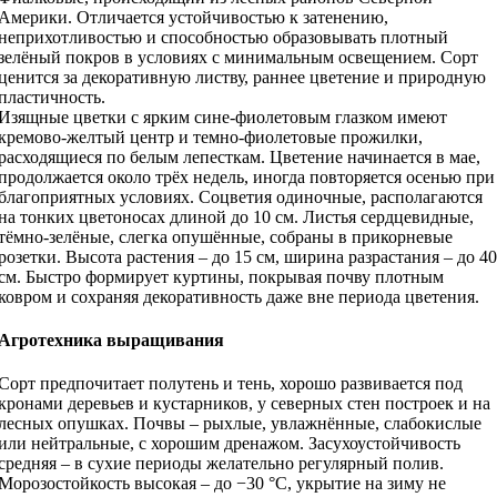
Америки. Отличается устойчивостью к затенению,
неприхотливостью и способностью образовывать плотный
зелёный покров в условиях с минимальным освещением. Сорт
ценится за декоративную листву, раннее цветение и природную
пластичность.
Изящные цветки с ярким сине-фиолетовым глазком имеют
кремово-желтый центр и темно-фиолетовые прожилки,
расходящиеся по белым лепесткам. Цветение начинается в мае,
продолжается около трёх недель, иногда повторяется осенью при
благоприятных условиях. Соцветия одиночные, располагаются
на тонких цветоносах длиной до 10 см. Листья сердцевидные,
тёмно-зелёные, слегка опушённые, собраны в прикорневые
розетки. Высота растения – до 15 см, ширина разрастания – до 40
см. Быстро формирует куртины, покрывая почву плотным
ковром и сохраняя декоративность даже вне периода цветения.
Агротехника выращивания
Сорт предпочитает полутень и тень, хорошо развивается под
кронами деревьев и кустарников, у северных стен построек и на
лесных опушках. Почвы – рыхлые, увлажнённые, слабокислые
или нейтральные, с хорошим дренажом. Засухоустойчивость
средняя – в сухие периоды желательно регулярный полив.
Морозостойкость высокая – до −30 °C, укрытие на зиму не