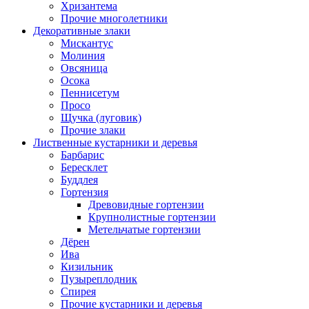
Хризантема
Прочие многолетники
Декоративные злаки
Мискантус
Молиния
Овсяница
Осока
Пеннисетум
Просо
Щучка (луговик)
Прочие злаки
Лиственные кустарники и деревья
Барбарис
Бересклет
Буддлея
Гортензия
Древовидные гортензии
Крупнолистные гортензии
Метельчатые гортензии
Дёрен
Ива
Кизильник
Пузыреплодник
Спирея
Прочие кустарники и деревья