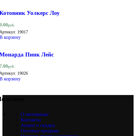
Котовник Уолкерс Лоу
9.00
руб.
Артикул:
19017
В корзину
Монарда Пинк Лейс
7.00
руб.
Артикул:
19026
В корзину
олезное
О питомнике
Контакты
Акции и скидки
Оптовые продажи