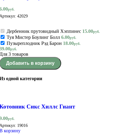
6.00
руб.
Артикул:
42029
Дербенник прутовидный Хэппинес
15.00
руб.
Туя Мистер Боулинг Болл
6.00
руб.
Пузыреплодник Рэд Барон
18.00
руб.
39.00
руб.
Для 3 товаров
Добавить в корзину
Из одной категории
Котовник Сикс Хиллс Гиант
9.00
руб.
Артикул:
19016
В корзину