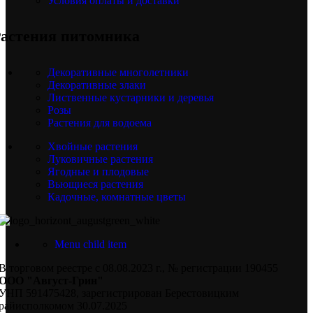
Условия оплаты и доставки
астения питомника
Декоративные многолетники
Декоративные злаки
Лиственные кустарники и деревья
Розы
Растения для водоема
Хвойные растения
Луковичные растения
Ягодные и плодовые
Вьющиеся растения
Кадочные, комнатные цветы
Menu child item
В торговом реестре с 08.08.2023 г., № регистрации 190455
ООО "Август-Грин"
УНП 591475428, зарегистрирован Берестовицким
райисполкомом 30.07.2025