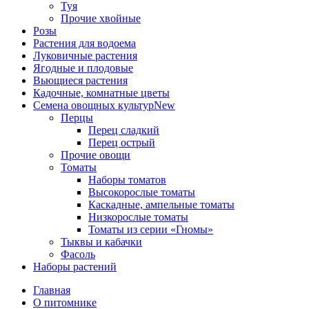
Туя
Прочие хвойные
Розы
Растения для водоема
Луковичные растения
Ягодные и плодовые
Вьющиеся растения
Кадочные, комнатные цветы
Семена овощных культур
New
Перцы
Перец сладкий
Перец острый
Прочие овощи
Томаты
Наборы томатов
Высокорослые томаты
Каскадные, ампельные томаты
Низкорослые томаты
Томаты из серии «Гномы»
Тыквы и кабачки
Фасоль
Наборы растений
Главная
О питомнике