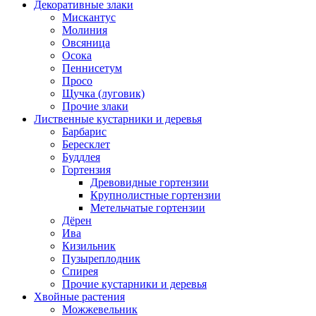
Декоративные злаки
Мискантус
Молиния
Овсяница
Осока
Пеннисетум
Просо
Щучка (луговик)
Прочие злаки
Лиственные кустарники и деревья
Барбарис
Бересклет
Буддлея
Гортензия
Древовидные гортензии
Крупнолистные гортензии
Метельчатые гортензии
Дёрен
Ива
Кизильник
Пузыреплодник
Спирея
Прочие кустарники и деревья
Хвойные растения
Можжевельник