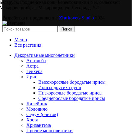
Беларусь, Гродненская обл., Берестовицкий р-н, сельсовет:
Макаровецкий, аг. Макаровцы, ул. Лесная, д. 5-1
Разработка и продвижение
Zhukovets
Studio
2024
Поиск
Меню
Все растения
Декоративные многолетники
Астильба
Астра
Гейхера
Ирис
Высокорослые бородатые ирисы
Ирисы других групп
Низкорослые бородатые ирисы
Среднерослые бородатые ирисы
Лилейник
Молодило
Седум (очиток)
Хоста
Хризантема
Прочие многолетники