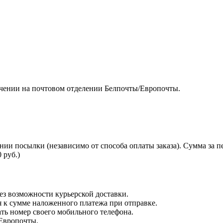
чении на почтовом отделении Белпочты/Европочты.
нии посылки (независимо от способа оплаты заказа). Сумма за 
 руб.)
з возможности курьерской доставки.
я к сумме наложенного платежа при отправке.
ть номер своего мобильного телефона.
 Европочты.