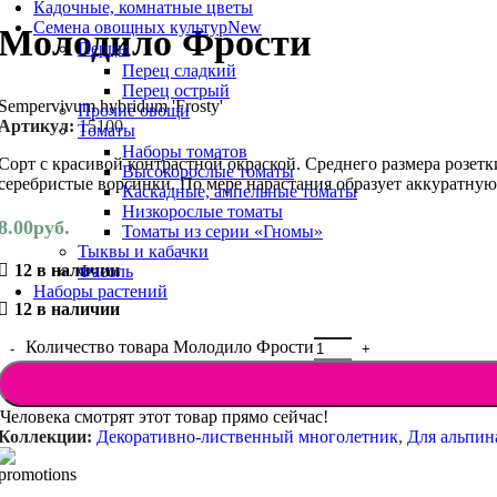
Кадочные, комнатные цветы
Семена овощных культур
New
Молодило Фрости
Перцы
Перец сладкий
Перец острый
Sempervivum hybridum 'Frosty'
Прочие овощи
Артикул:
15100
Томаты
Наборы томатов
Сорт с красивой контрастной окраской. Среднего размера розе
Высокорослые томаты
серебристые ворсинки. По мере нарастания образует аккуратную
Каскадные, ампельные томаты
Низкорослые томаты
8.00
руб.
Томаты из серии «Гномы»
Тыквы и кабачки
12 в наличии
Фасоль
Наборы растений
12 в наличии
Количество товара Молодило Фрости
Человека смотрят этот товар прямо сейчас!
Коллекции:
Декоративно-лиственный многолетник
,
Для альпин