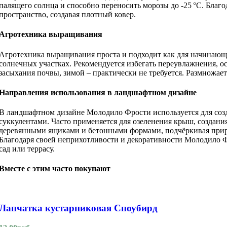
палящего солнца и способно переносить морозы до -25 °C. Благ
пространство, создавая плотный ковер.
Агротехника выращивания
Агротехника выращивания проста и подходит как для начинающ
солнечных участках. Рекомендуется избегать переувлажнения, о
засыхания почвы, зимой – практически не требуется. Размножает
Направления использования в ландшафтном дизайне
В ландшафтном дизайне Молодило Фрости используется для созд
суккулентами. Часто применяется для озеленения крыш, создани
деревянными ящиками и бетонными формами, подчёркивая прир
Благодаря своей неприхотливости и декоративности Молодило Фр
сад или террасу.
Вместе с этим часто покупают
Лапчатка кустарниковая Сноубирд