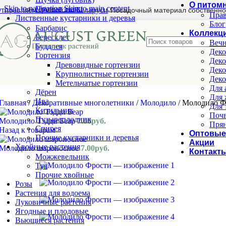
О питом
Skip to navigation
Skip to main content
Прочие злаки
тправляем почтой по Беларуси
Посадочный материал собственно
Прав
Лиственные кустарники и деревья
Блог
Барбарис
Коллекц
Бересклет
Вечн
Буддлея
Деко
Гортензия
Деко
Древовидные гортензии
Деко
Крупнолистные гортензии
Деко
Метельчатые гортензии
Для 
Дёрен
Для 
Ива
Главная
/
Декоративные многолетники
/
Молодило
/
Молодило Ф
Для 
Кизильник
Почв
Пузыреплодник
Молодило Тэдди Беар
7.00
руб.
Прян
Спирея
Назад к товарам
Оптовые
Прочие кустарники и деревья
Акции
Хвойные растения
Молодило шароносное
7.00
руб.
Контакт
Можжевельник
Туя
Прочие хвойные
Розы
Растения для водоема
Луковичные растения
Ягодные и плодовые
Вьющиеся растения