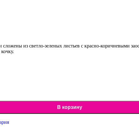
тки сложены из светло-зеленых листьев с красно-коричневыми з
 кочку.
В корзину
ария