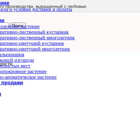
нике
го производства, выращенный с любовью.
ила и условия доставки и оплаты
ии
Поиск
озелёное растение
ративно-лиственный кустарник
ративно-лиственный многолетник
ративно-цветущий кустарник
ративно-цветущий многолетник
альпинария
живой изгороди
рости
тенистых мест
опокровное растение
о-ароматическое растение
 продажи
ы