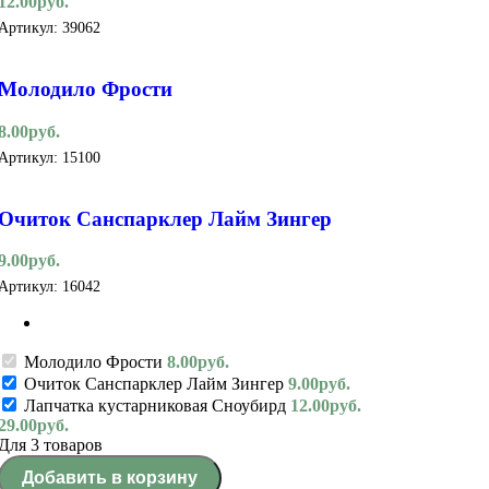
12.00
руб.
Артикул:
39062
Молодило Фрости
8.00
руб.
Артикул:
15100
Очиток Санспарклер Лайм Зингер
9.00
руб.
Артикул:
16042
Молодило Фрости
8.00
руб.
Очиток Санспарклер Лайм Зингер
9.00
руб.
Лапчатка кустарниковая Сноубирд
12.00
руб.
29.00
руб.
Для 3 товаров
Добавить в корзину