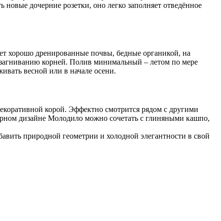
ь новые дочерние розетки, оно легко заполняет отведённое
ет хорошо дренированные почвы, бедные органикой, на
к загниванию корней. Полив минимальный – летом по мере
живать весной или в начале осени.
декоративной корой. Эффектно смотрится рядом с другими
нерном дизайне Молодило можно сочетать с глиняными кашпо,
бавить природной геометрии и холодной элегантности в свой