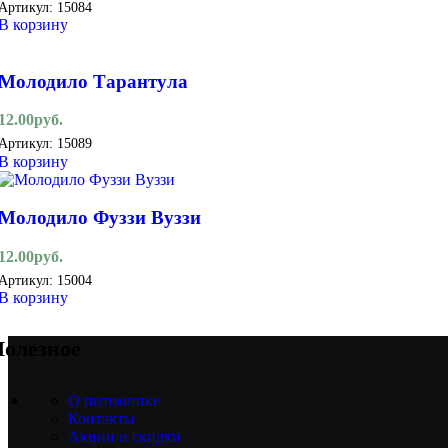
Артикул:
15084
В корзину
Молодило Тарантула
12.00
руб.
Артикул:
15089
В корзину
Молодило Фуззи Вуззи
12.00
руб.
Артикул:
15004
В корзину
олезное
О питомнике
Контакты
Акции и скидки