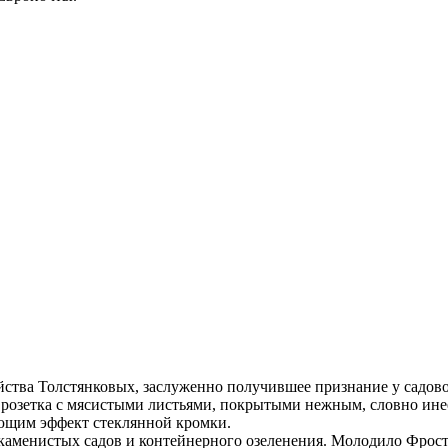
йства Толстянковых, заслуженно получившее признание у садов
 розетка с мясистыми листьями, покрытыми нежным, словно инее
ающим эффект стеклянной кромки.
 каменистых садов и контейнерного озеленения. Молодило Фрост