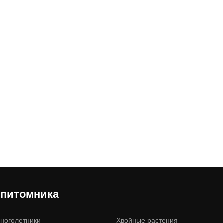
 питомника
ноголетники
Хвойные растения