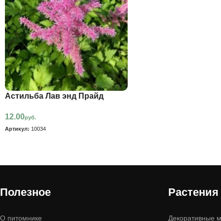
Астильба Лав энд Прайд
12.00
руб.
Артикул:
10034
Полезное
Растения
О питомнике
Декоративные м