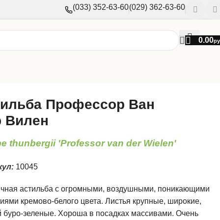
(033) 352-63-60
(029) 362-63-60
0.00
ру
ильба Профессор Ван
 Вилен
be thunbergii 'Professor van der Wielen'
кул:
10045
чная астильба с огромными, воздушными, поникающими
иями кремово-белого цвета. Листья крупные, широкие,
 буро-зеленые. Хороша в посадках массивами. Очень