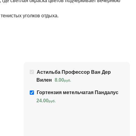
 где светлая окраска цветов подчёркивает вечернюю
тенистых уголков отдыха.
Астильба Профессор Ван Дер
Вилен
8.00
руб.
Гортензия метельчатая Пандалус
24.00
руб.