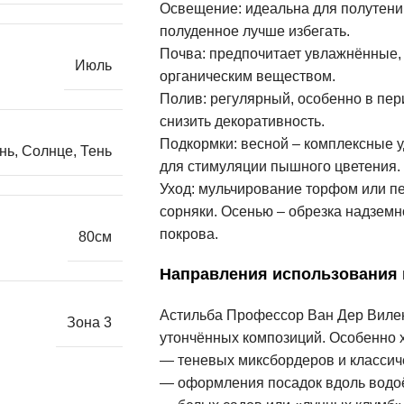
Освещение: идеальна для полутени 
полуденное лучше избегать.
Почва: предпочитает увлажнённые,
Июль
органическим веществом.
Полив: регулярный, особенно в пер
снизить декоративность.
Подкормки: весной – комплексные 
нь
,
Солнце
,
Тень
для стимуляции пышного цветения.
Уход: мульчирование торфом или пе
сорняки. Осенью – обрезка надземн
покрова.
80см
Направления использования
Астильба Профессор Ван Дер Вилен
Зона 3
утончённых композиций. Особенно 
— теневых миксбордеров и классиче
— оформления посадок вдоль водо