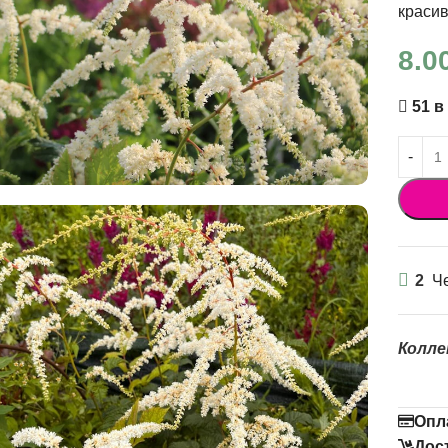
красив
8.0
51 в
2
Че
Колле
Опл
Дос