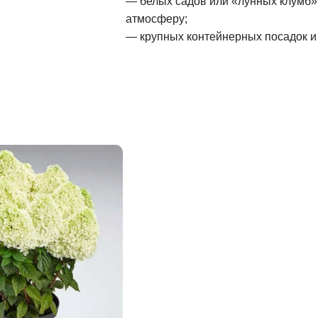
— белых садов или «лунных клумб»,
атмосферу;
— крупных контейнерных посадок и 