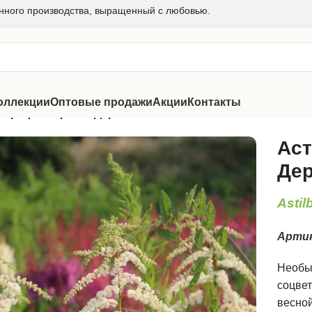
нного производства, выращенный с любовью.
оллекции
Оптовые продажи
Акции
Контакты
 Профессор Ван Дер Вилен
Аст
Дер
Astil
Арти
Необы
соцвет
весной