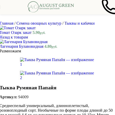
Skip to navigation
Skip to main content
Главная
/
Семена овощных культур
/
Тыквы и кабачки
Томат Озарк закат
5.90
руб.
Назад к товарам
Лагенария Булавовидная
4.80
руб.
Размножаем
Тыква Румяная Папайя
Артикул:
94009
Среднеспелый универсальный, длинноплетистый,
розовоплодный сорт. Необычные по форме плоды длиной до 50
см и массой 4-6 кг, на плодородных почвах до 10-15кг. Мякоть