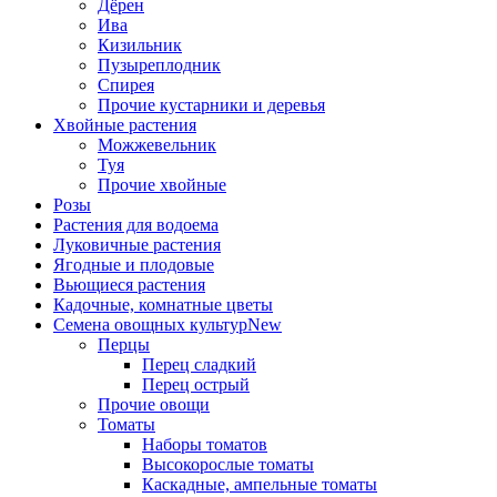
Дёрен
Ива
Кизильник
Пузыреплодник
Спирея
Прочие кустарники и деревья
Хвойные растения
Можжевельник
Туя
Прочие хвойные
Розы
Растения для водоема
Луковичные растения
Ягодные и плодовые
Вьющиеся растения
Кадочные, комнатные цветы
Семена овощных культур
New
Перцы
Перец сладкий
Перец острый
Прочие овощи
Томаты
Наборы томатов
Высокорослые томаты
Каскадные, ампельные томаты