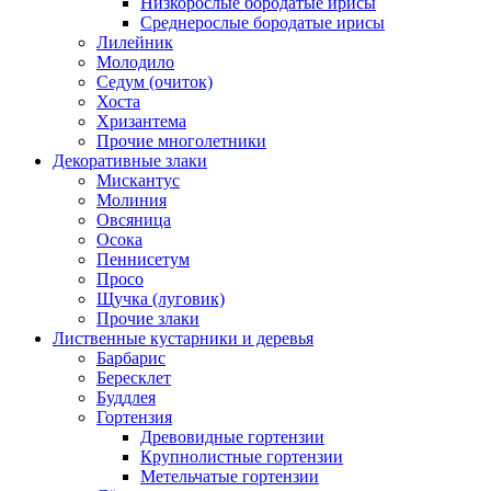
Низкорослые бородатые ирисы
Среднерослые бородатые ирисы
Лилейник
Молодило
Седум (очиток)
Хоста
Хризантема
Прочие многолетники
Декоративные злаки
Мискантус
Молиния
Овсяница
Осока
Пеннисетум
Просо
Щучка (луговик)
Прочие злаки
Лиственные кустарники и деревья
Барбарис
Бересклет
Буддлея
Гортензия
Древовидные гортензии
Крупнолистные гортензии
Метельчатые гортензии