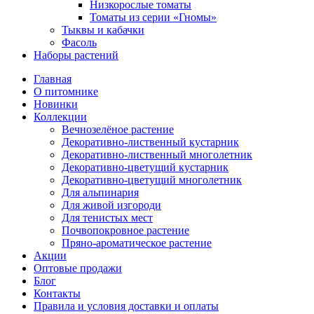
Низкорослые томаты
Томаты из серии «Гномы»
Тыквы и кабачки
Фасоль
Наборы растений
Главная
О питомнике
Новинки
Коллекции
Вечнозелёное растение
Декоративно-лиственный кустарник
Декоративно-лиственный многолетник
Декоративно-цветущий кустарник
Декоративно-цветущий многолетник
Для альпинария
Для живой изгороди
Для тенистых мест
Почвопокровное растение
Пряно-ароматическое растение
Акции
Оптовые продажи
Блог
Контакты
Правила и условия доставки и оплаты