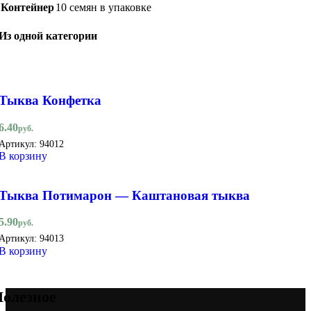
Контейнер
10 семян в упаковке
Из одной категории
Тыква Конфетка
6.40
руб.
Артикул:
94012
В корзину
Тыква Потимарон — Каштановая тыква
5.90
руб.
Артикул:
94013
В корзину
олезное