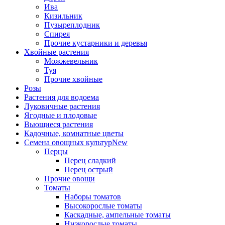
Ива
Кизильник
Пузыреплодник
Спирея
Прочие кустарники и деревья
Хвойные растения
Можжевельник
Туя
Прочие хвойные
Розы
Растения для водоема
Луковичные растения
Ягодные и плодовые
Вьющиеся растения
Кадочные, комнатные цветы
Семена овощных культур
New
Перцы
Перец сладкий
Перец острый
Прочие овощи
Томаты
Наборы томатов
Высокорослые томаты
Каскадные, ампельные томаты
Низкорослые томаты