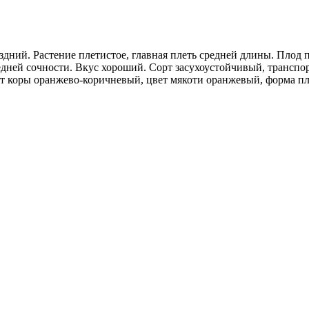
ний. Растение плетистое, главная плеть средней длины. Плод 
едней сочности. Вкус хороший. Сорт засухоустойчивый, транспор
т коры оранжево-коричневый, цвет мякоти оранжевый, форма плод