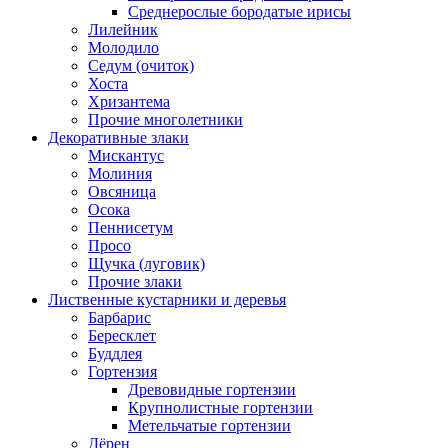
Среднерослые бородатые ирисы
Лилейник
Молодило
Седум (очиток)
Хоста
Хризантема
Прочие многолетники
Декоративные злаки
Мискантус
Молиния
Овсяница
Осока
Пеннисетум
Просо
Щучка (луговик)
Прочие злаки
Лиственные кустарники и деревья
Барбарис
Бересклет
Буддлея
Гортензия
Древовидные гортензии
Крупнолистные гортензии
Метельчатые гортензии
Дёрен