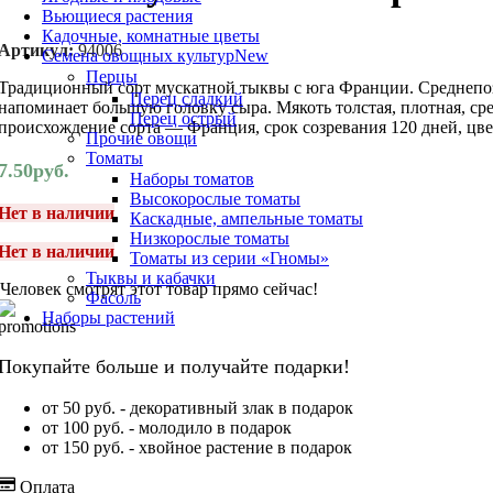
Вьющиеся растения
Кадочные, комнатные цветы
Артикул:
94006
Семена овощных культур
New
Перцы
Традиционный сорт мускатной тыквы с юга Франции. Среднепозд
Перец сладкий
напоминает большую головку сыра. Мякоть толстая, плотная, ср
Перец острый
происхождение сорта — Франция, срок созревания 120 дней, цве
Прочие овощи
Томаты
7.50
руб.
Наборы томатов
Высокорослые томаты
Нет в наличии
Каскадные, ампельные томаты
Низкорослые томаты
Нет в наличии
Томаты из серии «Гномы»
Тыквы и кабачки
Человек смотрят этот товар прямо сейчас!
Фасоль
Наборы растений
Покупайте больше и получайте подарки!
от 50 руб. - декоративный злак в подарок
от 100 руб. - молодило в подарок
от 150 руб. - хвойное растение в подарок
Оплата