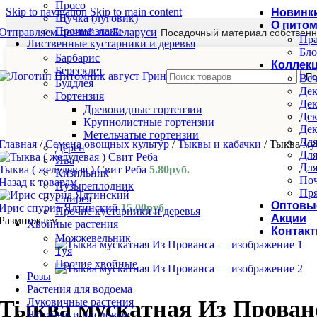
Просо
Skip to navigation
Skip to main content
Новинк
Щучка (луговик)
О пито
Прочие злаки
Отправляем почтой по Беларуси
Посадочный материал собственн
Пра
Лиственные кустарники и деревья
Бло
Барбарис
Коллек
Бересклет
По
Веч
Буддлея
Дек
Гортензия
Дек
Древовидные гортензии
Дек
Крупнолистные гортензии
Дек
Метельчатые гортензии
Для
Главная
/
Семена овощных культур
/
Тыквы и кабачки
/
Тыква му
Дёрен
Для
Ива
Для
Тыква ( желудевая ) Свит Реба
5.80
руб.
Кизильник
Поч
Назад к товарам
Пузыреплодник
Пря
Спирея
Оптовы
Ирис спуриа Ялтинский
15.00
руб.
Прочие кустарники и деревья
Акции
Размножаем
Хвойные растения
Контак
Можжевельник
Туя
Прочие хвойные
Розы
Растения для водоема
Луковичные растения
Тыква мускатная Из Прован
Ягодные и плодовые