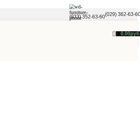
(029) 362-63-6
(033) 352-63-60
0.00
руб