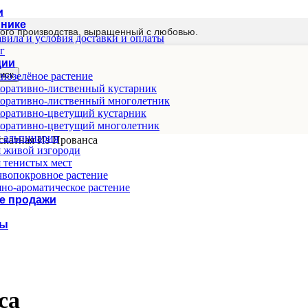
и
мнике
ого производства, выращенный с любовью.
вила и условия доставки и оплаты
г
ции
иск
нозелёное растение
оративно-лиственный кустарник
оративно-лиственный многолетник
оративно-цветущий кустарник
оративно-цветущий многолетник
 альпинария
скатная Из Прованса
 живой изгороди
 тенистых мест
вопокровное растение
но-ароматическое растение
е продажи
ты
са