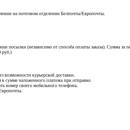
чении на почтовом отделении Белпочты/Европочты.
нии посылки (независимо от способа оплаты заказа). Сумма за 
 руб.)
з возможности курьерской доставки.
я к сумме наложенного платежа при отправке.
ть номер своего мобильного телефона.
 Европочты.