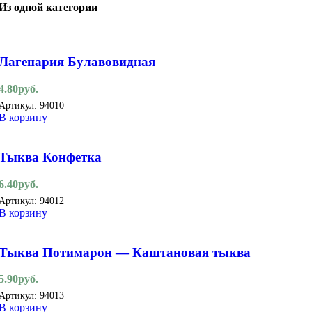
Из одной категории
Лагенария Булавовидная
4.80
руб.
Артикул:
94010
В корзину
Тыква Конфетка
6.40
руб.
Артикул:
94012
В корзину
Тыква Потимарон — Каштановая тыква
5.90
руб.
Артикул:
94013
В корзину