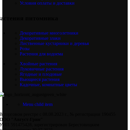
Условия оплаты и доставки
астения питомника
Декоративные многолетники
Декоративные злаки
Лиственные кустарники и деревья
Розы
Растения для водоема
Хвойные растения
Луковичные растения
Ягодные и плодовые
Вьющиеся растения
Кадочные, комнатные цветы
Menu child item
В торговом реестре с 08.08.2023 г., № регистрации 190455
ООО "Август-Грин"
УНП 591475428, зарегистрирован Берестовицким
райисполкомом 30.07.2025