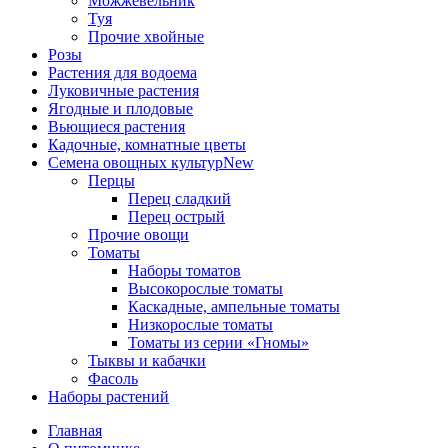
Можжевельник
Туя
Прочие хвойные
Розы
Растения для водоема
Луковичные растения
Ягодные и плодовые
Вьющиеся растения
Кадочные, комнатные цветы
Семена овощных культур
New
Перцы
Перец сладкий
Перец острый
Прочие овощи
Томаты
Наборы томатов
Высокорослые томаты
Каскадные, ампельные томаты
Низкорослые томаты
Томаты из серии «Гномы»
Тыквы и кабачки
Фасоль
Наборы растений
Главная