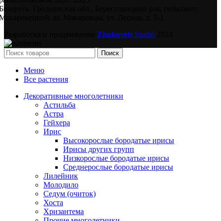
Беларусь, Гродненская обл., Берестовицкий р-н, сельсовет:
Макаровецкий, аг. Макаровцы, ул. Лесная, д. 5-1
Разработка и продвижение
Zhukovets
Studio
2024
Поиск
Меню
Все растения
Декоративные многолетники
Астильба
Астра
Гейхера
Ирис
Высокорослые бородатые ирисы
Ирисы других групп
Низкорослые бородатые ирисы
Среднерослые бородатые ирисы
Лилейник
Молодило
Седум (очиток)
Хоста
Хризантема
Прочие многолетники