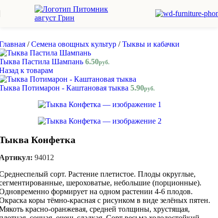
Skip to navigation
Skip to main content
Главная
/
Семена овощных культур
/
Тыквы и кабачки
Тыква Пастила Шампань
6.50
руб.
Назад к товарам
Тыква Потимарон - Каштановая тыква
5.90
руб.
Тыква Конфетка
Артикул:
94012
Среднеспелый сорт. Растение плетистое. Плоды округлые,
сегментированные, шероховатые, небольшие (порционные).
Одновременно формирует на одном растении 4-6 плодов.
Окраска коры тёмно-красная с рисунком в виде зелёных пятен.
Мякоть красно-оранжевая, средней толщины, хрустящая,
плотная, сочная, очень сладкая. Сорт весьма холодостойкий.