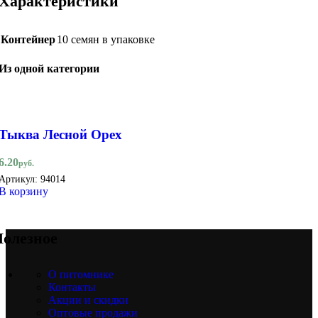
Характеристики
Контейнер
10 семян в упаковке
Из одной категории
Тыква Лесной Орех
6.20
руб.
Артикул:
94014
В корзину
олезное
О питомнике
Контакты
Акции и скидки
Оптовые продажи