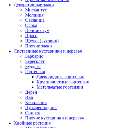
Декоративные злаки
Мискантус
Молиния
Овсяница
Осока
Пеннисетум
Просо
Щучка (луговик)
Прочие злаки
Лиственные кустарники и деревья
Барбарис
Бересклет
Буддлея
Гортензия
Древовидные гортензии
Крупнолистные гортензии
Метельчатые гортензии
Дёрен
Ива
Кизильник
Пузыреплодник
Спирея
Прочие кустарники и деревья
Хвойные растения