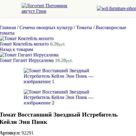
Skip to navigation
Skip to main content
Главная
/
Семена овощных культур
/
Томаты
/
Высокорослые
томаты
Томат Коктейль мохито
6.20
руб.
Назад к товарам
Томат Гигант Иерусалима
10.20
руб.
Томат Восставший Звездный Истребитель
Кейли Энн Пинк
Артикул:
92291