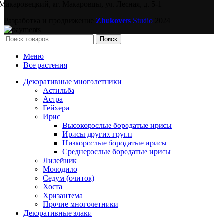
Макаровецкий, аг. Макаровцы, ул. Лесная, д. 5-1
Разработка и продвижение
Zhukovets
Studio
2024
Поиск
Меню
Все растения
Декоративные многолетники
Астильба
Астра
Гейхера
Ирис
Высокорослые бородатые ирисы
Ирисы других групп
Низкорослые бородатые ирисы
Среднерослые бородатые ирисы
Лилейник
Молодило
Седум (очиток)
Хоста
Хризантема
Прочие многолетники
Декоративные злаки