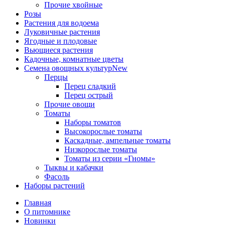
Прочие хвойные
Розы
Растения для водоема
Луковичные растения
Ягодные и плодовые
Вьющиеся растения
Кадочные, комнатные цветы
Семена овощных культур
New
Перцы
Перец сладкий
Перец острый
Прочие овощи
Томаты
Наборы томатов
Высокорослые томаты
Каскадные, ампельные томаты
Низкорослые томаты
Томаты из серии «Гномы»
Тыквы и кабачки
Фасоль
Наборы растений
Главная
О питомнике
Новинки