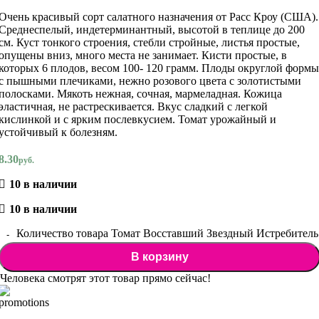
Очень красивый сорт салатного назначения от Расс Кроу (США).
Среднеспелый, индетерминантный, высотой в теплице до 200
см. Куст тонкого строения, стебли стройные, листья простые,
опущены вниз, много места не занимает. Кисти простые, в
которых 6 плодов, весом 100- 120 грамм. Плоды округлой формы
с пышными плечиками, нежно розового цвета с золотистыми
полосками. Мякоть нежная, сочная, мармеладная. Кожица
эластичная, не растрескивается. Вкус сладкий с легкой
кислинкой и с ярким послевкусием. Томат урожайный и
устойчивый к болезням.
8.30
руб.
10 в наличии
10 в наличии
Количество товара Томат Восставший Звездный Истребител
В корзину
Человека смотрят этот товар прямо сейчас!