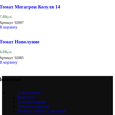
Томат Мегагрон Козуля 14
7.80
руб.
Артикул:
92097
В корзину
Томат Новолуние
4.60
руб.
Артикул:
92085
В корзину
олезное
О питомнике
Контакты
Акции и скидки
Оптовые продажи
Условия оплаты и доставки