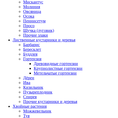
Мискантус
Молиния
Овсяница
Осока
Пеннисетум
Просо
Щучка (луговик)
Прочие злаки
Лиственные кустарники и деревья
Барбарис
Бересклет
Буддлея
Гортензия
Древовидные гортензии
Крупнолистные гортензии
Метельчатые гортензии
Дёрен
Ива
Кизильник
Пузыреплодник
Спирея
Прочие кустарники и деревья
Хвойные растения
Можжевельник
Туя