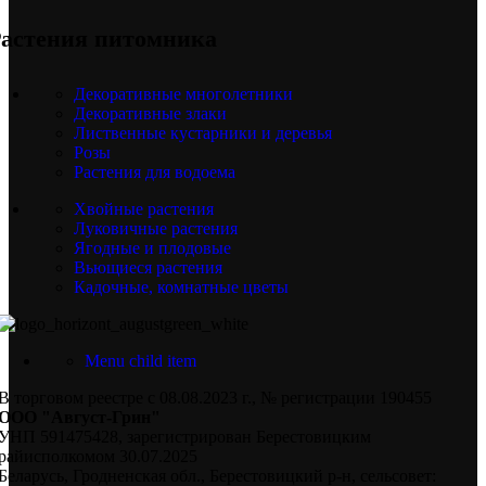
астения питомника
Декоративные многолетники
Декоративные злаки
Лиственные кустарники и деревья
Розы
Растения для водоема
Хвойные растения
Луковичные растения
Ягодные и плодовые
Вьющиеся растения
Кадочные, комнатные цветы
Menu child item
В торговом реестре с 08.08.2023 г., № регистрации 190455
ООО "Август-Грин"
УНП 591475428, зарегистрирован Берестовицким
райисполкомом 30.07.2025
Беларусь, Гродненская обл., Берестовицкий р-н, сельсовет: