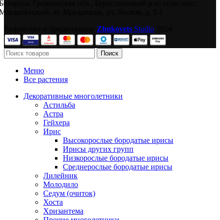
Беларусь, Гродненская обл., Берестовицкий р-н, сельсовет:
Макаровецкий, аг. Макаровцы, ул. Лесная, д. 5-1
Разработка и продвижение
Zhukovets
Studio
2024
Поиск
Меню
Все растения
Декоративные многолетники
Астильба
Астра
Гейхера
Ирис
Высокорослые бородатые ирисы
Ирисы других групп
Низкорослые бородатые ирисы
Среднерослые бородатые ирисы
Лилейник
Молодило
Седум (очиток)
Хоста
Хризантема
Прочие многолетники