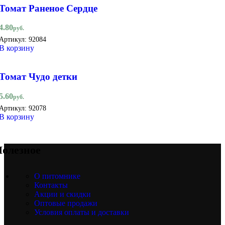
Томат Раненое Сердце
4.80
руб.
Артикул:
92084
В корзину
Томат Чудо детки
5.60
руб.
Артикул:
92078
В корзину
олезное
О питомнике
Контакты
Акции и скидки
Оптовые продажи
Условия оплаты и доставки