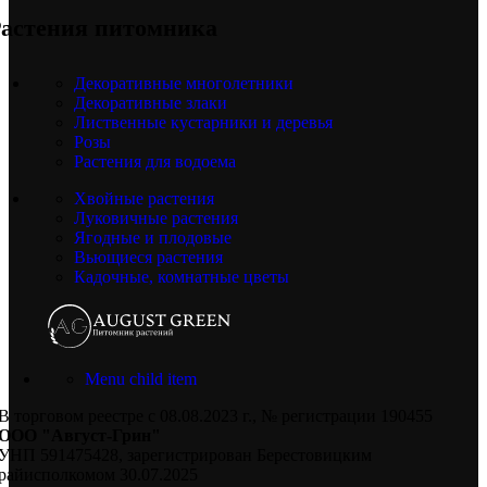
астения питомника
Декоративные многолетники
Декоративные злаки
Лиственные кустарники и деревья
Розы
Растения для водоема
Хвойные растения
Луковичные растения
Ягодные и плодовые
Вьющиеся растения
Кадочные, комнатные цветы
Menu child item
В торговом реестре с 08.08.2023 г., № регистрации 190455
ООО "Август-Грин"
УНП 591475428, зарегистрирован Берестовицким
райисполкомом 30.07.2025