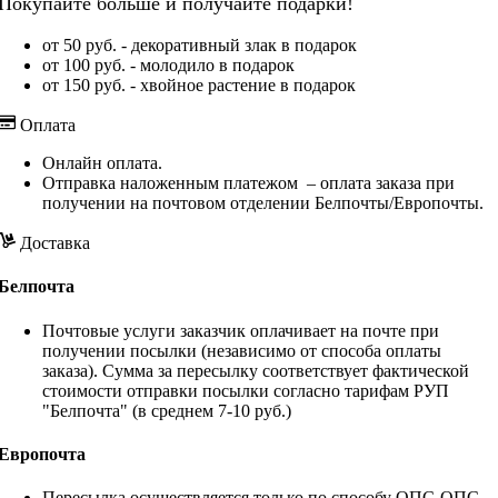
Покупайте больше и получайте подарки!
от 50 руб. - декоративный злак в подарок
от 100 руб. - молодило в подарок
от 150 руб. - хвойное растение в подарок
Оплата
Онлайн оплата.
Отправка наложенным платежом – оплата заказа при
получении на почтовом отделении Белпочты/Европочты.
Доставка
Белпочта
Почтовые услуги заказчик оплачивает на почте при
получении посылки (независимо от способа оплаты
заказа). Сумма за пересылку соответствует фактической
стоимости отправки посылки согласно тарифам РУП
"Белпочта" (в среднем 7-10 руб.)
Европочта
Пересылка осуществляется только по способу ОПС-ОПС,