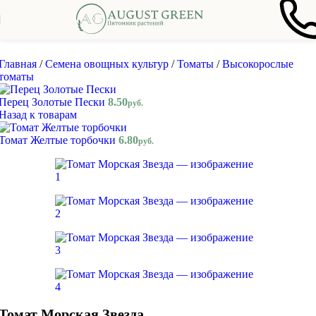
Skip to navigation
Skip to main content
Главная
/
Семена овощных культур
/
Томаты
/
Высокорослые
томаты
Перец Золотые Пески
8.50
руб.
Назад к товарам
Томат Желтые торбочки
6.80
руб.
Томат Морская Звезда