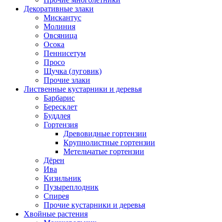
Декоративные злаки
Мискантус
Молиния
Овсяница
Осока
Пеннисетум
Просо
Щучка (луговик)
Прочие злаки
Лиственные кустарники и деревья
Барбарис
Бересклет
Буддлея
Гортензия
Древовидные гортензии
Крупнолистные гортензии
Метельчатые гортензии
Дёрен
Ива
Кизильник
Пузыреплодник
Спирея
Прочие кустарники и деревья
Хвойные растения