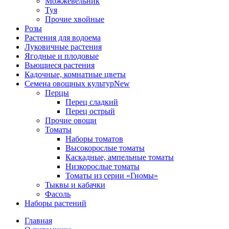
Можжевельник
Туя
Прочие хвойные
Розы
Растения для водоема
Луковичные растения
Ягодные и плодовые
Вьющиеся растения
Кадочные, комнатные цветы
Семена овощных культур
New
Перцы
Перец сладкий
Перец острый
Прочие овощи
Томаты
Наборы томатов
Высокорослые томаты
Каскадные, ампельные томаты
Низкорослые томаты
Томаты из серии «Гномы»
Тыквы и кабачки
Фасоль
Наборы растений
Главная