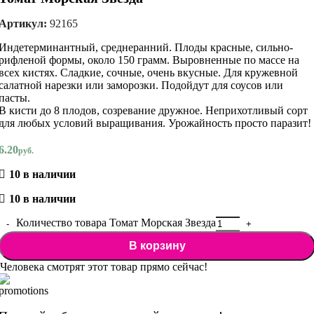
Артикул:
92165
Индетерминантный, среднеранний. Плоды красные, сильно-
рифленой формы, около 150 грамм. Выровненные по массе на
всех кистях. Сладкие, сочные, очень вкусные. Для кружевной
салатной нарезки или заморозки. Подойдут для соусов или
пасты.
В кисти до 8 плодов, созревание дружное. Неприхотливый сорт
для любых условий выращивания. Урожайность просто паразит!
6.20
руб.
10 в наличии
10 в наличии
Количество товара Томат Морская Звезда
В корзину
Человека смотрят этот товар прямо сейчас!