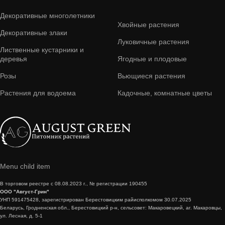
Декоративные многолетники
Хвойные растения
Декоративные злаки
Луковичные растения
Лиственные кустарники и
деревья
Ягодные и плодовые
Розы
Вьющиеся растения
Растения для водоема
Кадочные, комнатные цветы
Menu child item
В торговом реестре с 08.08.2023 г., № регистрации 190455
ООО "Август-Грин"
УНП 591475428, зарегистрирован Берестовицким райисполкомом 30.07.2025
Беларусь, Гродненская обл., Берестовицкий р-н, сельсовет: Макаровецкий, аг. Макаровцы,
ул. Лесная, д. 5-1