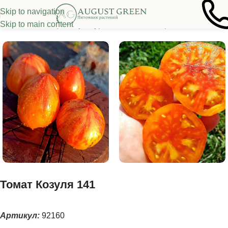
Skip to navigation
Skip to main content
я
/
Семена овощных культур
/
Томаты
/
Высокорослые томаты
Томат Козуля 141
Артикул:
92160