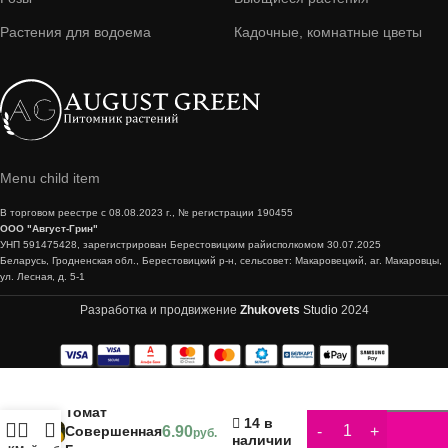
Растения для водоема
Кадочные, комнатные цветы
Menu child item
В торговом реестре с 08.08.2023 г., № регистрации 190455
ООО "Август-Грин"
УНП 591475428, зарегистрирован Берестовицким райисполкомом 30.07.2025
Беларусь, Гродненская обл., Берестовицкий р-н, сельсовет: Макаровецкий, аг. Макаровцы,
ул. Лесная, д. 5-1
Разработка и продвижение
Zhukovets
Studio
2024
Томат
14 в
Совершенная
6.90
руб.
наличии