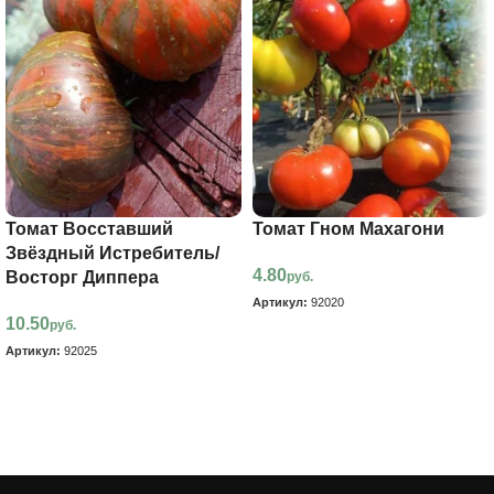
Томат Восставший
Томат Гном Махагони
Звёздный Истребитель/
4.80
Восторг Диппера
руб.
Артикул:
92020
10.50
руб.
В корзину
Артикул:
92025
В корзину