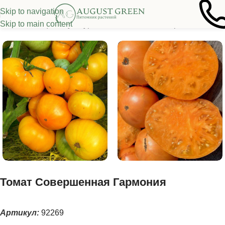
Skip to navigation
Skip to main content
Семена овощных культур
/
Томаты
/
Томаты из серии "Гномы"
Томат Совершенная Гармония
Артикул:
92269