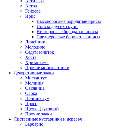
Астильба
Астра
Гейхера
Ирис
Высокорослые бородатые ирисы
Ирисы других групп
Низкорослые бородатые ирисы
Среднерослые бородатые ирисы
Лилейник
Молодило
Седум (очиток)
Хоста
Хризантема
Прочие многолетники
Декоративные злаки
Мискантус
Молиния
Овсяница
Осока
Пеннисетум
Просо
Щучка (луговик)
Прочие злаки
Лиственные кустарники и деревья
Барбарис