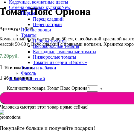
Кадочные, комнатные цветы
Семена овощных культур
New
Томат Пояс Ориона
Перцы
Перец сладкий
Перец острый
Артикул:
92068
Прочие овощи
Томаты
Компактный куст высотой до 50 см, с необычной красивой карт
Наборы томатов
массой 50-80 г. Вкус сладкий с пряными нотками. Хранится хор
Высокорослые томаты
Каскадные, ампельные томаты
7.20
руб.
Низкорослые томаты
Томаты из серии «Гномы»
16 в наличии
Тыквы и кабачки
Фасоль
16 в наличии
Наборы растений
Количество товара Томат Пояс Ориона
Человека смотрят этот товар прямо сейчас!
Покупайте больше и получайте подарки!