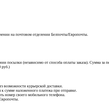
чении на почтовом отделении Белпочты/Европочты.
нии посылки (независимо от способа оплаты заказа). Сумма за 
 руб.)
з возможности курьерской доставки.
я к сумме наложенного платежа при отправке.
ть номер своего мобильного телефона.
 Европочты.