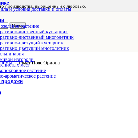
нике
го производства, выращенный с любовью.
ила и условия доставки и оплаты
ии
Поиск
озелёное растение
ративно-лиственный кустарник
ративно-лиственный многолетник
ративно-цветущий кустарник
ративно-цветущий многолетник
альпинария
живой изгороди
"Гномы"
/
Томат Пояс Ориона
тенистых мест
опокровное растение
о-ароматическое растение
 продажи
ы