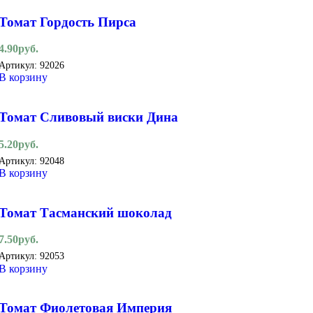
Томат Гордость Пирса
4.90
руб.
Артикул:
92026
В корзину
Томат Сливовый виски Дина
5.20
руб.
Артикул:
92048
В корзину
Томат Тасманский шоколад
7.50
руб.
Артикул:
92053
В корзину
Томат Фиолетовая Империя