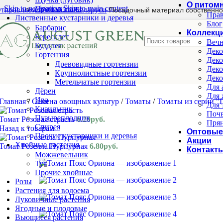
О питом
Skip to navigation
Skip to main content
Прочие злаки
тправляем почтой по Беларуси
Посадочный материал собственно
Прав
Лиственные кустарники и деревья
Блог
Барбарис
Коллекц
Бересклет
Вечн
Буддлея
Деко
Гортензия
Деко
Древовидные гортензии
Деко
Крупнолистные гортензии
Деко
Метельчатые гортензии
Для 
Дёрен
Для 
Ива
Главная
/
Семена овощных культур
/
Томаты
/
Томаты из серии 
Для 
Кизильник
Почв
Пузыреплодник
Томат Розовая страсть
6.20
руб.
Прян
Спирея
Назад к товарам
Оптовые
Прочие кустарники и деревья
Акции
Хвойные растения
Томат Розелла Пурпурная
6.80
руб.
Контакт
Можжевельник
Туя
Прочие хвойные
Розы
Растения для водоема
Луковичные растения
Ягодные и плодовые
Вьющиеся растения