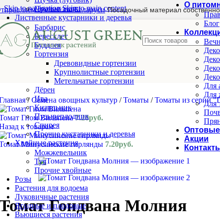
О питом
Skip to navigation
Skip to main content
Прочие злаки
тправляем почтой по Беларуси
Посадочный материал собственно
Прав
Лиственные кустарники и деревья
Блог
Барбарис
Коллекц
Бересклет
Вечн
Буддлея
Деко
Гортензия
Деко
Древовидные гортензии
Деко
Крупнолистные гортензии
Деко
Метельчатые гортензии
Для 
Дёрен
Для 
Ива
Главная
/
Семена овощных культур
/
Томаты
/
Томаты из серии 
Для 
Кизильник
Почв
Пузыреплодник
Томат Гном Вильпена
7.20
руб.
Прян
Спирея
Назад к товарам
Оптовые
Прочие кустарники и деревья
Акции
Хвойные растения
Томат Минусинские гирлянды
7.20
руб.
Контакт
Можжевельник
Туя
Прочие хвойные
Розы
Растения для водоема
Луковичные растения
Томат Гондвана Молния
Ягодные и плодовые
Вьющиеся растения