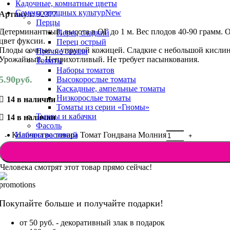
Кадочные, комнатные цветы
Семена овощных культур
New
Артикул:
92377
Перцы
Детерминантный, высота в ОГ до 1 м. Вес плодов 40-90 грамм.
Перец сладкий
цвет фуксии.
Перец острый
Плоды сочные, с упругой кожицей. Сладкие с небольшой кислинк
Прочие овощи
Урожайный. Неприхотливый. Не требует пасынкования.
Томаты
Наборы томатов
5.90
руб.
Высокорослые томаты
Каскадные, ампельные томаты
Низкорослые томаты
14 в наличии
Томаты из серии «Гномы»
Тыквы и кабачки
14 в наличии
Фасоль
Наборы растений
Количество товара Томат Гондвана Молния
Человека смотрят этот товар прямо сейчас!
Покупайте больше и получайте подарки!
от 50 руб. - декоративный злак в подарок