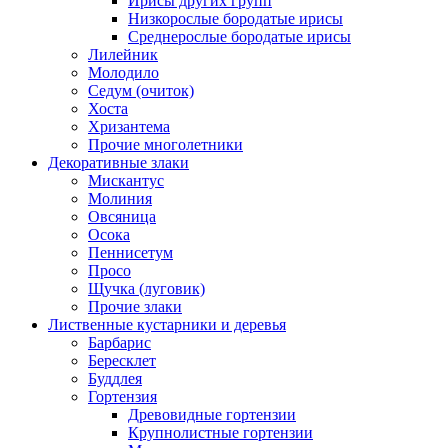
Ирисы других групп
Низкорослые бородатые ирисы
Среднерослые бородатые ирисы
Лилейник
Молодило
Седум (очиток)
Хоста
Хризантема
Прочие многолетники
Декоративные злаки
Мискантус
Молиния
Овсяница
Осока
Пеннисетум
Просо
Щучка (луговик)
Прочие злаки
Лиственные кустарники и деревья
Барбарис
Бересклет
Буддлея
Гортензия
Древовидные гортензии
Крупнолистные гортензии