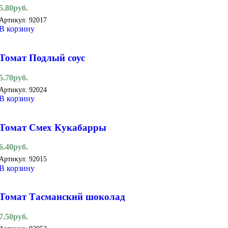
5.80
руб.
Артикул:
92017
В корзину
Томат Подлый соус
5.70
руб.
Артикул:
92024
В корзину
Томат Смех Кукабарры
6.40
руб.
Артикул:
92015
В корзину
Томат Тасманский шоколад
7.50
руб.