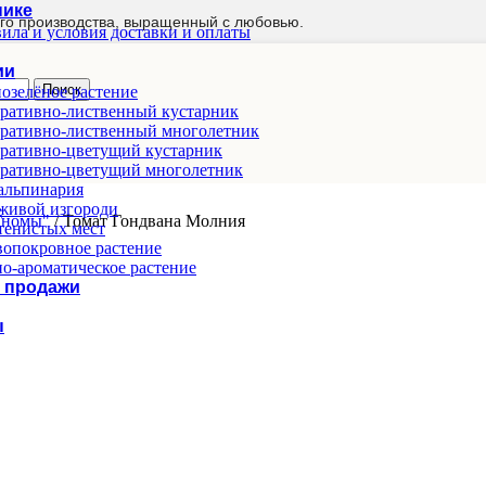
нике
го производства, выращенный с любовью.
ила и условия доставки и оплаты
ии
Поиск
озелёное растение
ративно-лиственный кустарник
ративно-лиственный многолетник
ративно-цветущий кустарник
ративно-цветущий многолетник
альпинария
живой изгороди
"Гномы"
/
Томат Гондвана Молния
тенистых мест
опокровное растение
о-ароматическое растение
 продажи
ы