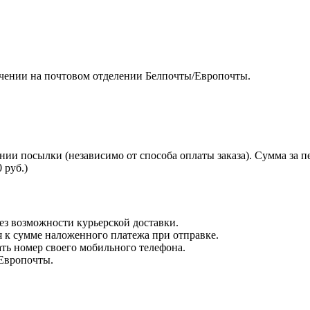
чении на почтовом отделении Белпочты/Европочты.
нии посылки (независимо от способа оплаты заказа). Сумма за 
 руб.)
з возможности курьерской доставки.
я к сумме наложенного платежа при отправке.
ть номер своего мобильного телефона.
 Европочты.