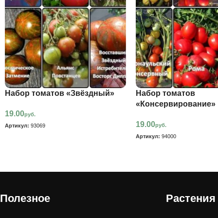
Набор томатов «Звёздный»
Набор томатов
«Консервирование»
19.00
руб.
19.00
руб.
Артикул:
93069
Артикул:
94000
Полезное
Растения