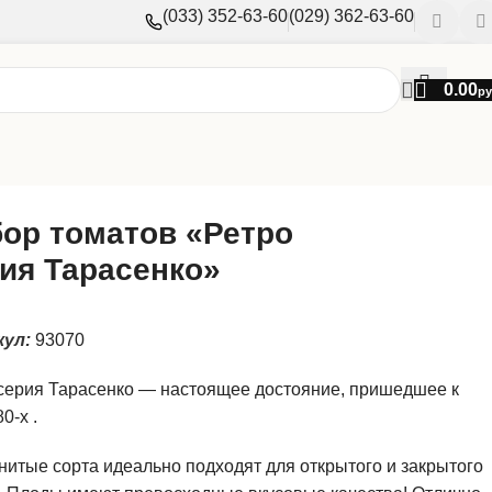
(033) 352-63-60
(029) 362-63-60
0.00
ру
ор томатов «Ретро
ия Тарасенко»
кул:
93070
серия Тарасенко — настоящее достояние, пришедшее к
0-х .
итые сорта идеально подходят для открытого и закрытого