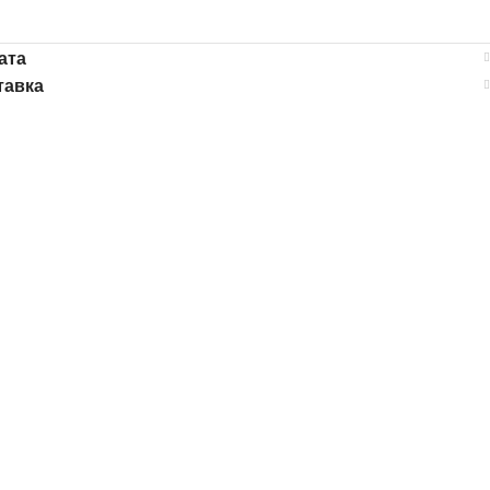
ата
тавка