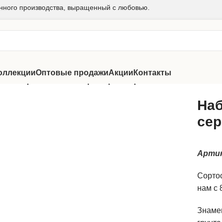
нного производства, выращенный с любовью.
оллекции
Оптовые продажи
Акции
Контакты
ов
/
Набор томатов «Ретро серия Тарасенко»
Наб
сер
Арти
Сорто
нам с 8
Знамен