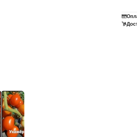
Опл
Дос