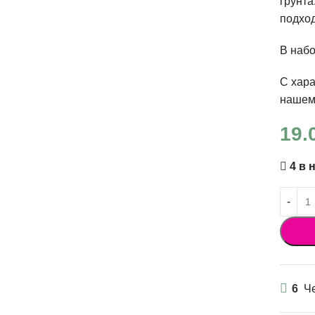
грунта
подход
В набо
С хара
нашем
19.
4 в 
6
Че