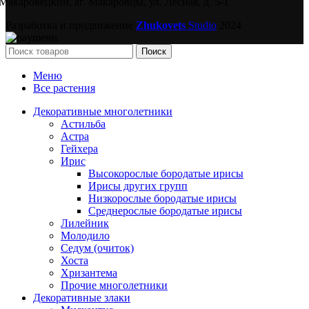
Макаровецкий, аг. Макаровцы, ул. Лесная, д. 5-1
Разработка и продвижение
Zhukovets
Studio
2024
Поиск
Меню
Все растения
Декоративные многолетники
Астильба
Астра
Гейхера
Ирис
Высокорослые бородатые ирисы
Ирисы других групп
Низкорослые бородатые ирисы
Среднерослые бородатые ирисы
Лилейник
Молодило
Седум (очиток)
Хоста
Хризантема
Прочие многолетники
Декоративные злаки