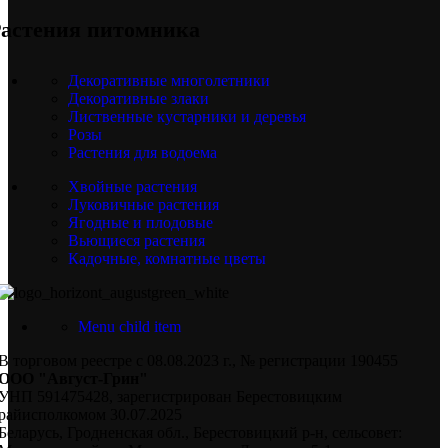
астения питомника
Декоративные многолетники
Декоративные злаки
Лиственные кустарники и деревья
Розы
Растения для водоема
Хвойные растения
Луковичные растения
Ягодные и плодовые
Вьющиеся растения
Кадочные, комнатные цветы
Menu child item
В торговом реестре с 08.08.2023 г., № регистрации 190455
ООО "Август-Грин"
УНП 591475428, зарегистрирован Берестовицким
райисполкомом 30.07.2025
Беларусь, Гродненская обл., Берестовицкий р-н, сельсовет: