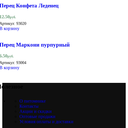
Перец Конфета Леденец
12.50
руб.
Артикул:
93020
В корзину
Перец Маркони пурпурный
6.50
руб.
Артикул:
93004
В корзину
олезное
О питомнике
Контакты
Акции и скидки
Оптовые продажи
Условия оплаты и доставки