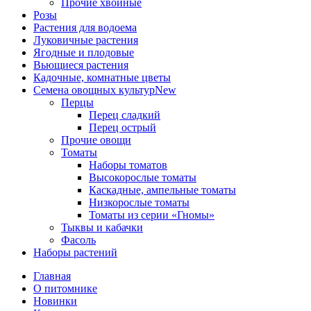
Прочие хвойные
Розы
Растения для водоема
Луковичные растения
Ягодные и плодовые
Вьющиеся растения
Кадочные, комнатные цветы
Семена овощных культур
New
Перцы
Перец сладкий
Перец острый
Прочие овощи
Томаты
Наборы томатов
Высокорослые томаты
Каскадные, ампельные томаты
Низкорослые томаты
Томаты из серии «Гномы»
Тыквы и кабачки
Фасоль
Наборы растений
Главная
О питомнике
Новинки