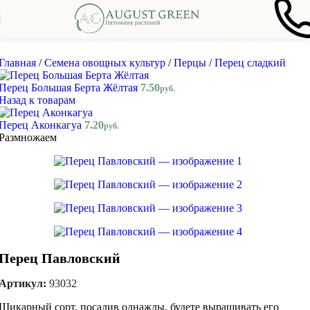
Skip to navigation
Skip to main content
Главная
/
Семена овощных культур
/
Перцы
/
Перец сладкий
Перец Большая Берта Жёлтая
7.50
руб.
Назад к товарам
Перец Аконкагуа
7.20
руб.
Размножаем
Перец Павловский
Артикул:
93032
Шикарный сорт, посадив однажды, будете выращивать его