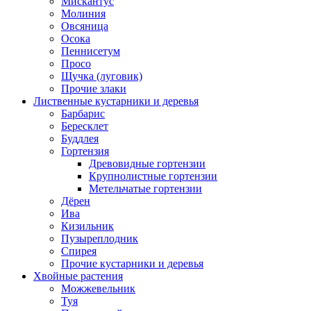
Мискантус
Молиния
Овсяница
Осока
Пеннисетум
Просо
Щучка (луговик)
Прочие злаки
Лиственные кустарники и деревья
Барбарис
Бересклет
Буддлея
Гортензия
Древовидные гортензии
Крупнолистные гортензии
Метельчатые гортензии
Дёрен
Ива
Кизильник
Пузыреплодник
Спирея
Прочие кустарники и деревья
Хвойные растения
Можжевельник
Туя