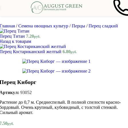
Skip to navigation
Skip to main content
Главная
/
Семена овощных культур
/
Перцы
/
Перец сладкий
Перец Титан
7.20
руб.
Назад к товарам
Перец Костариканский желтый
6.80
руб.
Перец Киборг
Артикул:
93052
Растение до 0,7 м. Среднеспелый. В полной спелости красно-
бордовый. Очень крупный, кубовидный, с толстой стенкой.
Сильный аромат.
7.50
руб.