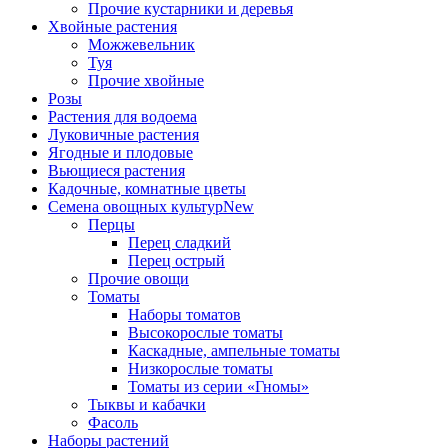
Прочие кустарники и деревья
Хвойные растения
Можжевельник
Туя
Прочие хвойные
Розы
Растения для водоема
Луковичные растения
Ягодные и плодовые
Вьющиеся растения
Кадочные, комнатные цветы
Семена овощных культур
New
Перцы
Перец сладкий
Перец острый
Прочие овощи
Томаты
Наборы томатов
Высокорослые томаты
Каскадные, ампельные томаты
Низкорослые томаты
Томаты из серии «Гномы»
Тыквы и кабачки
Фасоль
Наборы растений