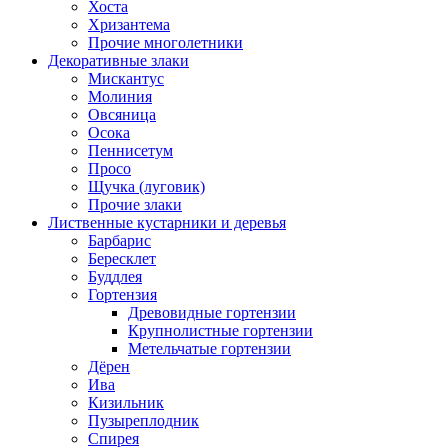
Хоста
Хризантема
Прочие многолетники
Декоративные злаки
Мискантус
Молиния
Овсяница
Осока
Пеннисетум
Просо
Щучка (луговик)
Прочие злаки
Лиственные кустарники и деревья
Барбарис
Бересклет
Буддлея
Гортензия
Древовидные гортензии
Крупнолистные гортензии
Метельчатые гортензии
Дёрен
Ива
Кизильник
Пузыреплодник
Спирея