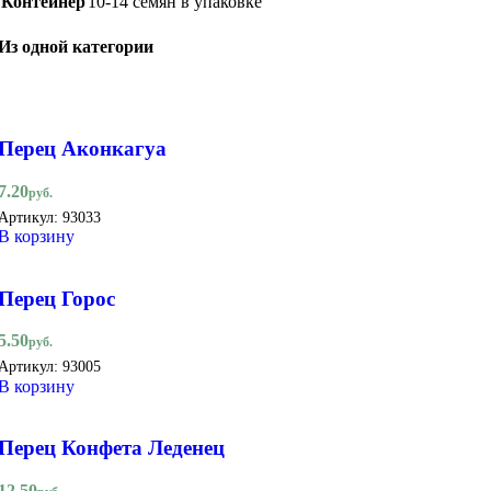
Контейнер
10-14 семян в упаковке
Из одной категории
Перец Аконкагуа
7.20
руб.
Артикул:
93033
В корзину
Перец Горос
5.50
руб.
Артикул:
93005
В корзину
Перец Конфета Леденец
12.50