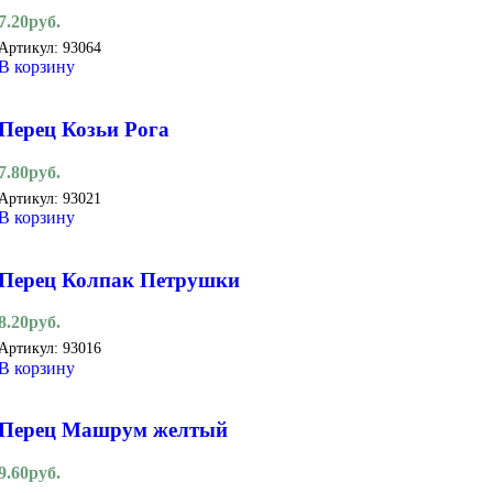
7.20
руб.
Артикул:
93064
В корзину
Перец Козьи Рога
7.80
руб.
Артикул:
93021
В корзину
Перец Колпак Петрушки
8.20
руб.
Артикул:
93016
В корзину
Перец Машрум желтый
9.60
руб.