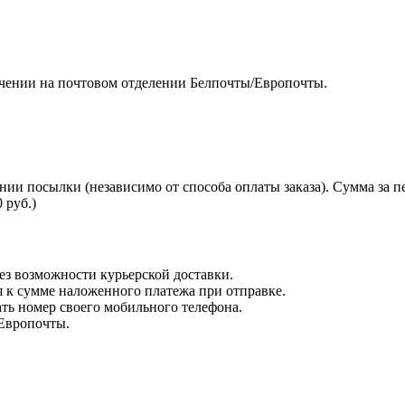
чении на почтовом отделении Белпочты/Европочты.
нии посылки (независимо от способа оплаты заказа). Сумма за 
 руб.)
з возможности курьерской доставки.
я к сумме наложенного платежа при отправке.
ть номер своего мобильного телефона.
 Европочты.