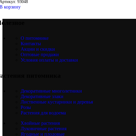
Артикул:
93048
В корзину
олезное
О питомнике
Контакты
Акции и скидки
Оптовые продажи
Условия оплаты и доставки
астения питомника
Декоративные многолетники
Декоративные злаки
Лиственные кустарники и деревья
Розы
Растения для водоема
Хвойные растения
Луковичные растения
Ягодные и плодовые