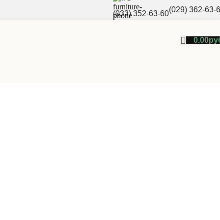
(029) 362-63-
(033) 352-63-60
0.00
ру