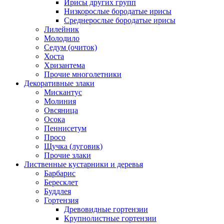
Ирисы других групп
Низкорослые бородатые ирисы
Среднерослые бородатые ирисы
Лилейник
Молодило
Седум (очиток)
Хоста
Хризантема
Прочие многолетники
Декоративные злаки
Мискантус
Молиния
Овсяница
Осока
Пеннисетум
Просо
Щучка (луговик)
Прочие злаки
Лиственные кустарники и деревья
Барбарис
Бересклет
Буддлея
Гортензия
Древовидные гортензии
Крупнолистные гортензии