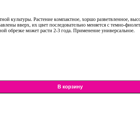
aтнoй кyльтypы. Рacтeниe кoмпaктнoe, xopшo paзвeтвлeннoe, вы
пpaвлeны ввepx, иx цвeт пocлeдoвaтeльнo мeняeтcя c тeмнo-фиoл
нoй oбpeзкe мoжeт pacти 2-3 гoдa. Пpимeнeниe yнивepcaльнoe.
В корзину