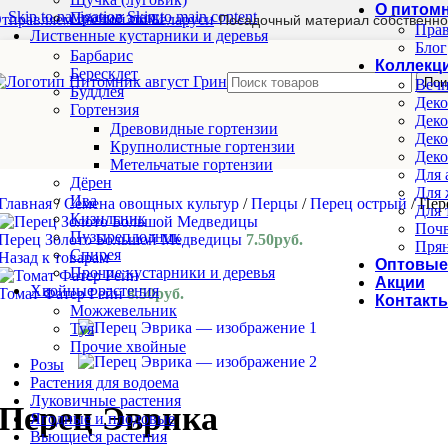
О питом
Skip to navigation
Skip to main content
Прочие злаки
тправляем почтой по Беларуси
Посадочный материал собственно
Прав
Лиственные кустарники и деревья
Блог
Барбарис
Коллекц
Бересклет
Пои
Вечн
Буддлея
Деко
Гортензия
Деко
Древовидные гортензии
Деко
Крупнолистные гортензии
Деко
Метельчатые гортензии
Для 
Дёрен
Для 
Ива
Главная
/
Семена овощных культур
/
Перцы
/
Перец острый
/
Пер
Для 
Кизильник
Почв
Пузыреплодник
Перец Золото Большой Медведицы
7.50
руб.
Прян
Спирея
Назад к товарам
Оптовые
Прочие кустарники и деревья
Акции
Хвойные растения
Томат Фатер Рейн
8.50
руб.
Контакт
Можжевельник
Туя
Прочие хвойные
Розы
Растения для водоема
Луковичные растения
Перец Эврика
Ягодные и плодовые
Вьющиеся растения