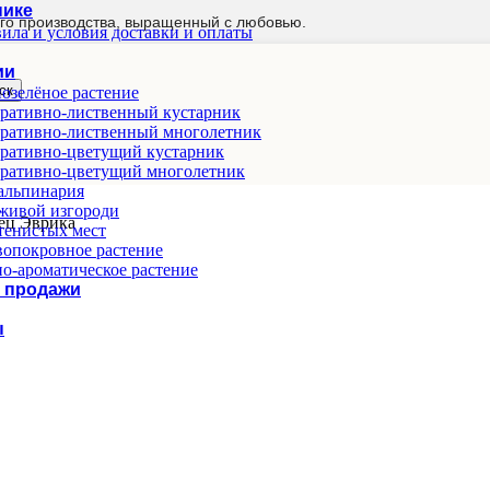
нике
го производства, выращенный с любовью.
ила и условия доставки и оплаты
ии
ск
озелёное растение
ративно-лиственный кустарник
ративно-лиственный многолетник
ративно-цветущий кустарник
ративно-цветущий многолетник
альпинария
живой изгороди
ец Эврика
тенистых мест
опокровное растение
о-ароматическое растение
 продажи
ы