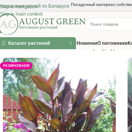
Посадочный материал собстве
тправляем почтой по Беларуси
Skip to navigation
Skip to main content
Каталог растений
Новинки
О питомнике
К
Главная
/
Луковичные растения
/
Канна Атропурпуреа
РАЗМНОЖАЕМ