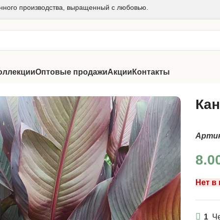
нного производства, выращенный с любовью.
оллекции
Оптовые продажи
Акции
Контакты
Кан
Арти
8.0
Нет в
1
Че