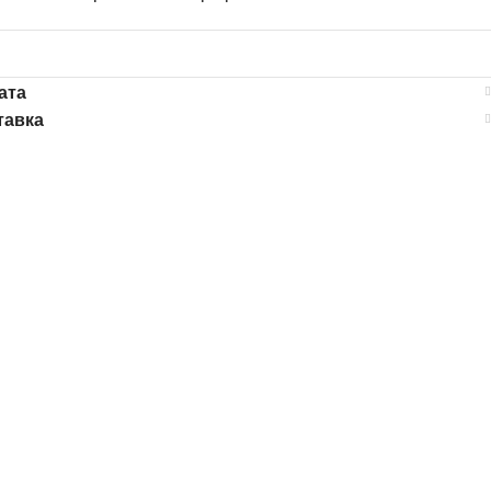
ата
тавка