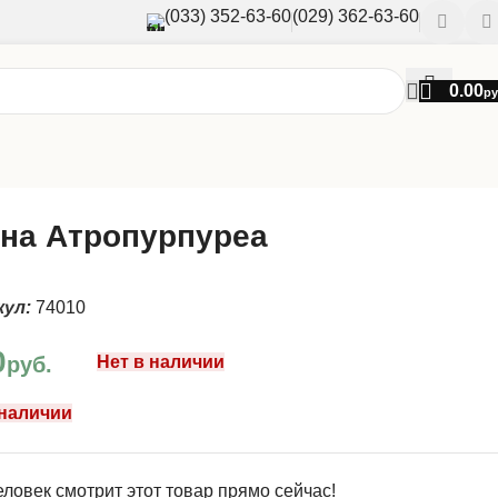
(033) 352-63-60
(029) 362-63-60
0.00
ру
на Атропурпуреа
кул:
74010
0
руб.
Нет в наличии
 наличии
ловек смотрит этот товар прямо сейчас!