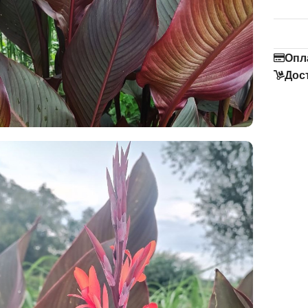
Опл
Дос