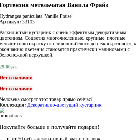
Гортензия метельчатая Ванила Фрайз
Hydrangea paniculata 'Vanille Fraise'
Артикул:
33103
Раскидистый кустарник с очень эффектным декоративным
цветением. Соцветия многочисленные, крупные, плотные,
меняют свою окраску от сливочно-белого до нежно-розового, к
окончанию цветения становятся практически малиновыми с
белоснежной верхушкой.
29.00
руб.
Нет в наличии
Нет в наличии
Человека смотрят этот товар прямо сейчас!
Коллекция:
Декоративно-цветущий кустарник
Покупайте больше и получайте подарки!
от 50 руб. - декоративный злак в подарок