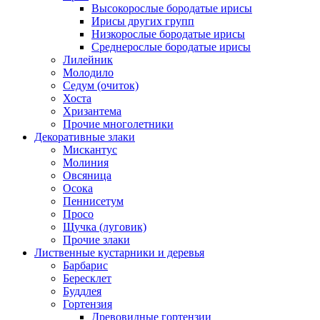
Высокорослые бородатые ирисы
Ирисы других групп
Низкорослые бородатые ирисы
Среднерослые бородатые ирисы
Лилейник
Молодило
Седум (очиток)
Хоста
Хризантема
Прочие многолетники
Декоративные злаки
Мискантус
Молиния
Овсяница
Осока
Пеннисетум
Просо
Щучка (луговик)
Прочие злаки
Лиственные кустарники и деревья
Барбарис
Бересклет
Буддлея
Гортензия
Древовидные гортензии