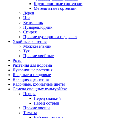
Крупнолистные гортензии
Метельчатые гортензии
Дёрен
Ива
Кизильник
Пузыреплодник
Спирея
Прочие кустарники и деревья
Хвойные растения
Можжевельник
Туя
Прочие хвойные
Розы
Растения для водоема
Луковичные растения
Ягодные и плодовые
Вьющиеся растения
Кадочные, комнатные цветы
Семена овощных культур
New
Перцы
Перец сладкий
Перец острый
Прочие овощи
Томаты
Наборы томатов