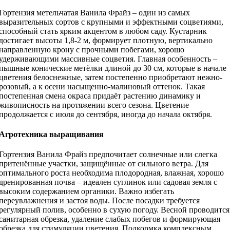
Гортензия метельчатая Ванила Фрайз – один из самых
выразительных сортов с крупными и эффектными соцветиями,
способный стать ярким акцентом в любом саду. Кустарник
достигает высоты 1,8-2 м, формирует плотную, вертикально
направленную крону с прочными побегами, хорошо
удерживающими массивные соцветия. Главная особенность –
пышные конические метёлки длиной до 30 см, которые в начале
цветения белоснежные, затем постепенно приобретают нежно-
розовый, а к осени насыщенно-малиновый оттенок. Такая
постепенная смена окраса придаёт растению динамику и
живописность на протяжении всего сезона. Цветение
продолжается с июля до сентября, иногда до начала октября.
Агротехника выращивания
Гортензия Ванила Фрайз предпочитает солнечные или слегка
притенённые участки, защищённые от сильного ветра. Для
оптимального роста необходима плодородная, влажная, хорошо
дренированная почва – идеален суглинок или садовая земля с
высоким содержанием органики. Важно избегать
переувлажнения и застоя воды. После посадки требуется
регулярный полив, особенно в сухую погоду. Весной проводится
санитарная обрезка, удаление слабых побегов и формирующая
обрезка для стимуляции цветения. Подкормка комплексным