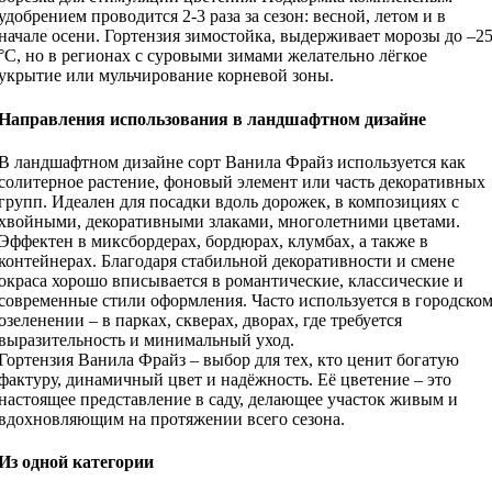
удобрением проводится 2-3 раза за сезон: весной, летом и в
начале осени. Гортензия зимостойка, выдерживает морозы до –2
°C, но в регионах с суровыми зимами желательно лёгкое
укрытие или мульчирование корневой зоны.
Направления использования в ландшафтном дизайне
В ландшафтном дизайне сорт Ванила Фрайз используется как
солитерное растение, фоновый элемент или часть декоративных
групп. Идеален для посадки вдоль дорожек, в композициях с
хвойными, декоративными злаками, многолетними цветами.
Эффектен в миксбордерах, бордюрах, клумбах, а также в
контейнерах. Благодаря стабильной декоративности и смене
окраса хорошо вписывается в романтические, классические и
современные стили оформления. Часто используется в городско
озеленении – в парках, скверах, дворах, где требуется
выразительность и минимальный уход.
Гортензия Ванила Фрайз – выбор для тех, кто ценит богатую
фактуру, динамичный цвет и надёжность. Её цветение – это
настоящее представление в саду, делающее участок живым и
вдохновляющим на протяжении всего сезона.
Из одной категории