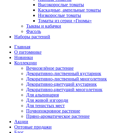
Высокорослые томаты
Каскадные, ампельные томаты
Низкорослые томаты
Томаты из серии «Гномы»
Тыквы и кабачки
Фасоль
Наборы растений
Главная
О питомнике
Новинки
Коллекции
Вечнозелёное растение
Декоративно-лиственный кустарник
Декоративно-лиственный многолетник
Декоративно-цветущий кустарник
Декоративно-цветущий многолетник
Для альпинария
Для живой изгороди
Для тенистых мест
Почвопокровное растение
Пряно-ароматическое растение
Акции
Оптовые продажи
Блог