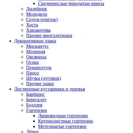
Среднерослые бородатые ирисы
Лилейник
Молодило
Седум (очиток)
Хоста
Хризантема
Прочие многолетники
Декоративные злаки
Мискантус
Молиния
Овсяница
Осока
Пеннисетум
Просо
Щучка (луговик)
Прочие злаки
Лиственные кустарники и деревья
Барбарис
Бересклет
Буддлея
Гортензия
Древовидные гортензии
Крупнолистные гортензии
Метельчатые гортензии
Дёрен