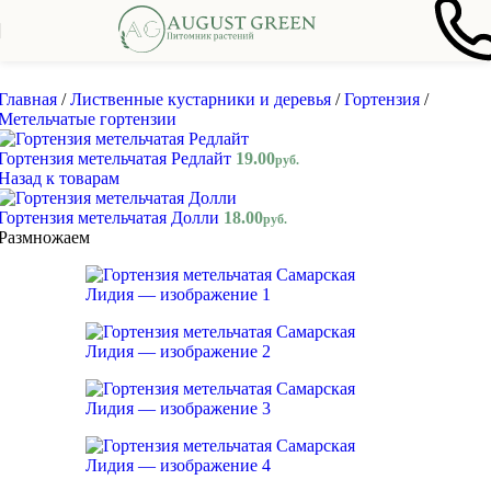
Skip to navigation
Skip to main content
Главная
/
Лиственные кустарники и деревья
/
Гортензия
/
Метельчатые гортензии
Гортензия метельчатая Редлайт
19.00
руб.
Назад к товарам
Гортензия метельчатая Долли
18.00
руб.
Размножаем