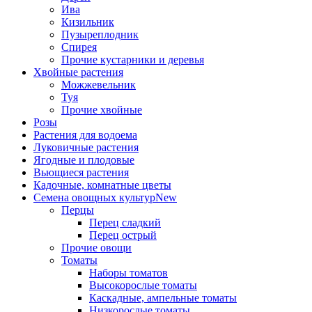
Ива
Кизильник
Пузыреплодник
Спирея
Прочие кустарники и деревья
Хвойные растения
Можжевельник
Туя
Прочие хвойные
Розы
Растения для водоема
Луковичные растения
Ягодные и плодовые
Вьющиеся растения
Кадочные, комнатные цветы
Семена овощных культур
New
Перцы
Перец сладкий
Перец острый
Прочие овощи
Томаты
Наборы томатов
Высокорослые томаты
Каскадные, ампельные томаты
Низкорослые томаты