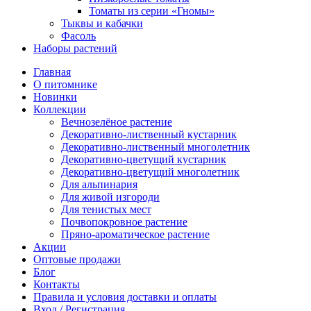
Томаты из серии «Гномы»
Тыквы и кабачки
Фасоль
Наборы растений
Главная
О питомнике
Новинки
Коллекции
Вечнозелёное растение
Декоративно-лиственный кустарник
Декоративно-лиственный многолетник
Декоративно-цветущий кустарник
Декоративно-цветущий многолетник
Для альпинария
Для живой изгороди
Для тенистых мест
Почвопокровное растение
Пряно-ароматическое растение
Акции
Оптовые продажи
Блог
Контакты
Правила и условия доставки и оплаты
Вход / Регистрация