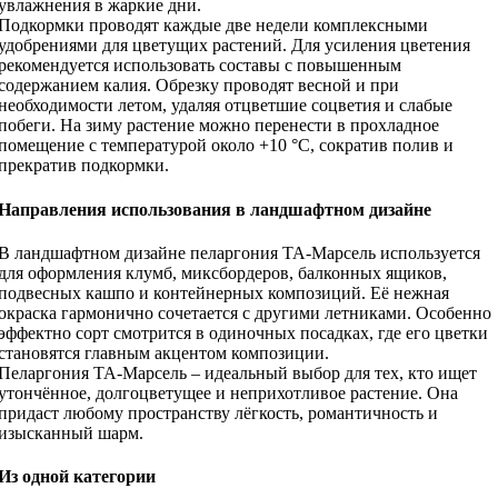
увлажнения в жаркие дни.
Подкормки проводят каждые две недели комплексными
удобрениями для цветущих растений. Для усиления цветения
рекомендуется использовать составы с повышенным
содержанием калия. Обрезку проводят весной и при
необходимости летом, удаляя отцветшие соцветия и слабые
побеги. На зиму растение можно перенести в прохладное
помещение с температурой около +10 °C, сократив полив и
прекратив подкормки.
Направления использования в ландшафтном дизайне
В ландшафтном дизайне пеларгония ТА-Марсель используется
для оформления клумб, миксбордеров, балконных ящиков,
подвесных кашпо и контейнерных композиций. Её нежная
окраска гармонично сочетается с другими летниками. Особенно
эффектно сорт смотрится в одиночных посадках, где его цветки
становятся главным акцентом композиции.
Пеларгония ТА-Марсель – идеальный выбор для тех, кто ищет
утончённое, долгоцветущее и неприхотливое растение. Она
придаст любому пространству лёгкость, романтичность и
изысканный шарм.
Из одной категории