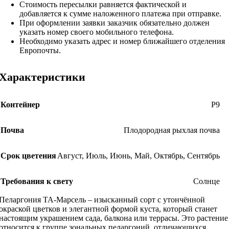
Стоимость пересылки равняется фактической и
добавляется к сумме наложенного платежа при отправке.
При оформлении заявки заказчик обязательно должен
указать номер своего мобильного телефона.
Необходимо указать адрес и номер ближайшего отделения
Европочты.
Характеристики
Контейнер
Р9
Почва
Плодородная рыхлая почва
Срок цветения
Август
,
Июль
,
Июнь
,
Май
,
Октябрь
,
Сентябрь
Требования к свету
Солнце
Пеларгония ТА-Марсель – изысканный сорт с утончённой
окраской цветков и элегантной формой куста, который станет
настоящим украшением сада, балкона или террасы. Это растение
относится к группе зональных пеларгоний, отличающихся