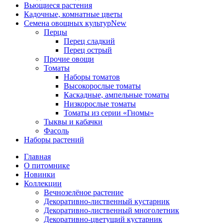
Вьющиеся растения
Кадочные, комнатные цветы
Семена овощных культур
New
Перцы
Перец сладкий
Перец острый
Прочие овощи
Томаты
Наборы томатов
Высокорослые томаты
Каскадные, ампельные томаты
Низкорослые томаты
Томаты из серии «Гномы»
Тыквы и кабачки
Фасоль
Наборы растений
Главная
О питомнике
Новинки
Коллекции
Вечнозелёное растение
Декоративно-лиственный кустарник
Декоративно-лиственный многолетник
Декоративно-цветущий кустарник