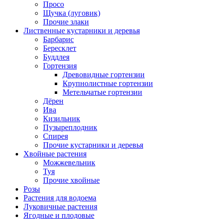
Просо
Щучка (луговик)
Прочие злаки
Лиственные кустарники и деревья
Барбарис
Бересклет
Буддлея
Гортензия
Древовидные гортензии
Крупнолистные гортензии
Метельчатые гортензии
Дёрен
Ива
Кизильник
Пузыреплодник
Спирея
Прочие кустарники и деревья
Хвойные растения
Можжевельник
Туя
Прочие хвойные
Розы
Растения для водоема
Луковичные растения
Ягодные и плодовые