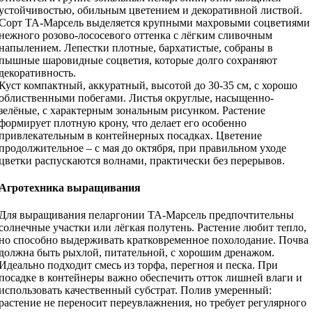
устойчивостью, обильным цветением и декоративной листвой.
Сорт ТА-Марсель выделяется крупными махровыми соцветиями
нежного розово-лососевого оттенка с лёгким сливочным
напылением. Лепестки плотные, бархатистые, собраны в
пышные шаровидные соцветия, которые долго сохраняют
декоративность.
Куст компактный, аккуратный, высотой до 30-35 см, с хорошо
облиственными побегами. Листья округлые, насыщенно-
зелёные, с характерным зональным рисунком. Растение
формирует плотную крону, что делает его особенно
привлекательным в контейнерных посадках. Цветение
продолжительное – с мая до октября, при правильном уходе
цветки распускаются волнами, практически без перерывов.
Агротехника выращивания
Для выращивания пеларгонии ТА-Марсель предпочтительны
солнечные участки или лёгкая полутень. Растение любит тепло,
но способно выдерживать кратковременное похолодание. Почва
должна быть рыхлой, питательной, с хорошим дренажом.
Идеально подходит смесь из торфа, перегноя и песка. При
посадке в контейнеры важно обеспечить отток лишней влаги и
использовать качественный субстрат. Полив умеренный:
растение не переносит переувлажнения, но требует регулярного