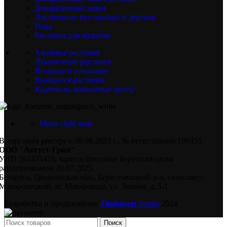
Декоративные злаки
Лиственные кустарники и деревья
Розы
Растения для водоема
Хвойные растения
Луковичные растения
Ягодные и плодовые
Вьющиеся растения
Кадочные, комнатные цветы
Menu child item
В торговом реестре с 08.08.2023 г., № регистрации 190455
ООО "Август-Грин"
УНП 591475428, зарегистрирован Берестовицким
райисполкомом 30.07.2025
Беларусь, Гродненская обл., Берестовицкий р-н, сельсовет:
Макаровецкий, аг. Макаровцы, ул. Лесная, д. 5-1
Разработка и продвижение
Zhukovets
Studio
2024
Поиск