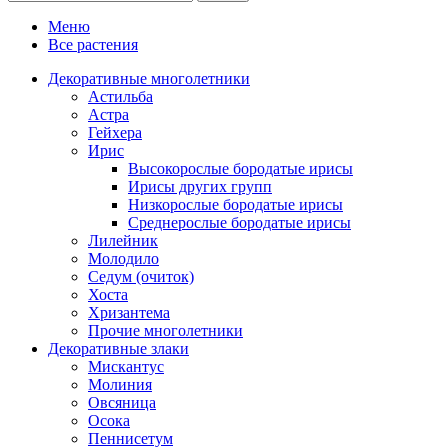
Меню
Все растения
Декоративные многолетники
Астильба
Астра
Гейхера
Ирис
Высокорослые бородатые ирисы
Ирисы других групп
Низкорослые бородатые ирисы
Среднерослые бородатые ирисы
Лилейник
Молодило
Седум (очиток)
Хоста
Хризантема
Прочие многолетники
Декоративные злаки
Мискантус
Молиния
Овсяница
Осока
Пеннисетум