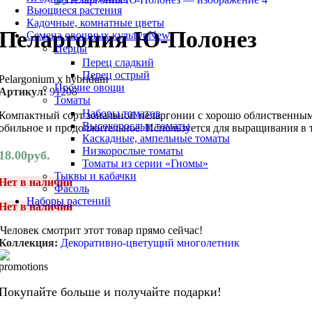
Вьющиеся растения
Кадочные, комнатные цветы
Пеларгония Ю-Полонез
Семена овощных культур
New
Перцы
Перец сладкий
Перец острый
Pelargonium x hybridum
Прочие овощи
Артикул:
91208
Томаты
Наборы томатов
Компактный сорт зональной пеларгонии с хорошо облиственным 
Высокорослые томаты
обильное и продолжительное. Используется для выращивания в 
Каскадные, ампельные томаты
Низкорослые томаты
18.00
руб.
Томаты из серии «Гномы»
Тыквы и кабачки
Нет в наличии
Фасоль
Наборы растений
Нет в наличии
Человек смотрит этот товар прямо сейчас!
Коллекция:
Декоративно-цветущий многолетник
Покупайте больше и получайте подарки!