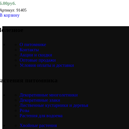
6.00
руб.
Артикул:
91405
В корзину
олезное
О питомнике
Контакты
Акции и скидки
Оптовые продажи
Условия оплаты и доставки
астения питомника
Декоративные многолетники
Декоративные злаки
Лиственные кустарники и деревья
Розы
Растения для водоема
Хвойные растения