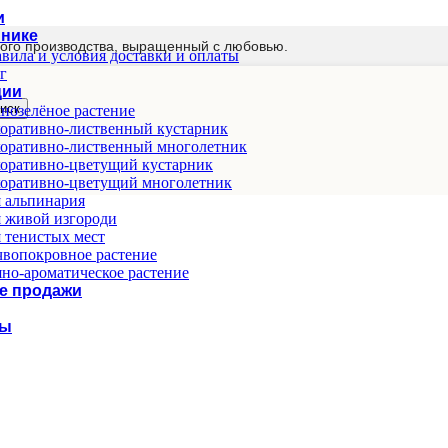
и
мнике
ого производства, выращенный с любовью.
вила и условия доставки и оплаты
г
ции
иск
нозелёное растение
оративно-лиственный кустарник
оративно-лиственный многолетник
оративно-цветущий кустарник
оративно-цветущий многолетник
 альпинария
 живой изгороди
 тенистых мест
вопокровное растение
но-ароматическое растение
е продажи
ты