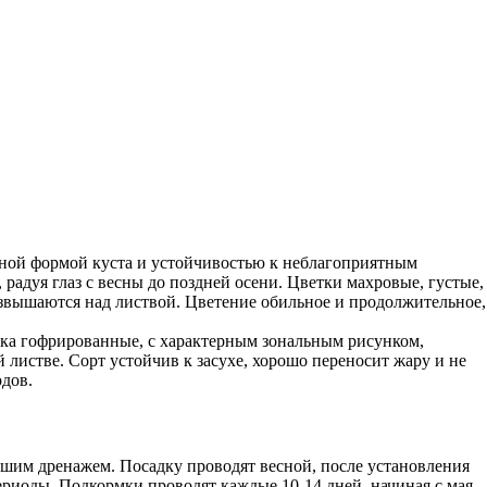
тной формой куста и устойчивостью к неблагоприятным
радуя глаз с весны до поздней осени. Цветки махровые, густые,
звышаются над листвой. Цветение обильное и продолжительное,
гка гофрированные, с характерным зональным рисунком,
 листве. Сорт устойчив к засухе, хорошо переносит жару и не
дов.
рошим дренажем. Посадку проводят весной, после установления
риоды. Подкормки проводят каждые 10-14 дней, начиная с мая,