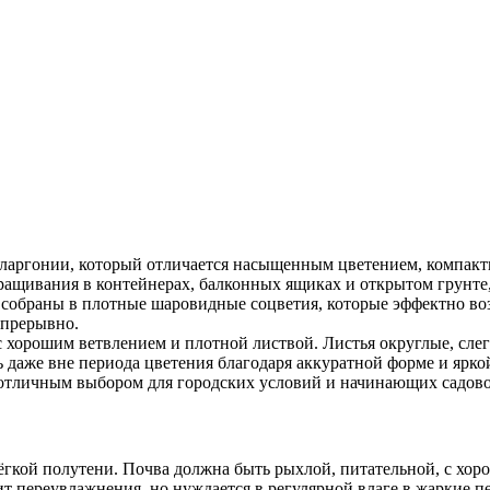
еларгонии, который отличается насыщенным цветением, компак
ращивания в контейнерах, балконных ящиках и открытом грунте, 
 собраны в плотные шаровидные соцветия, которые эффектно во
епрерывно.
с хорошим ветвлением и плотной листвой. Листья округлые, сле
 даже вне периода цветения благодаря аккуратной форме и яркой
 отличным выбором для городских условий и начинающих садово
лёгкой полутени. Почва должна быть рыхлой, питательной, с хо
 переувлажнения, но нуждается в регулярной влаге в жаркие пе