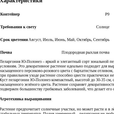
Характеристики
Контейнер
Р9
Требования к свету
Солнце
Срок цветения
Август
,
Июль
,
Июнь
,
Май
,
Октябрь
,
Сентябрь
Почва
Плодородная рыхлая почва
Пеларгония Ю-Полонез – яркий и элегантный сорт зональной п
условиям. Это декоративное растение идеально подходит для вы
насыщенного персиково-розового цвета с бархатистым отливом,
при правильном уходе растение способно цвести практически н
Куст пеларгонии Ю-Полонез компактный, высотой до 30-35 см, 
насыщенного зелёного цвета. Растение сохраняет декоративность
подвержен большинству грибковых заболеваний, что делает его
Агротехника выращивания
Растение предпочитает солнечные участки, но может расти и в 
стабильных температур. Полив умеренный – пеларгония не любит