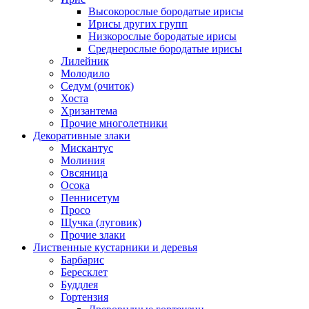
Высокорослые бородатые ирисы
Ирисы других групп
Низкорослые бородатые ирисы
Среднерослые бородатые ирисы
Лилейник
Молодило
Седум (очиток)
Хоста
Хризантема
Прочие многолетники
Декоративные злаки
Мискантус
Молиния
Овсяница
Осока
Пеннисетум
Просо
Щучка (луговик)
Прочие злаки
Лиственные кустарники и деревья
Барбарис
Бересклет
Буддлея
Гортензия