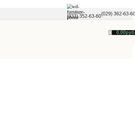
(029) 362-63-6
(033) 352-63-60
0.00
руб