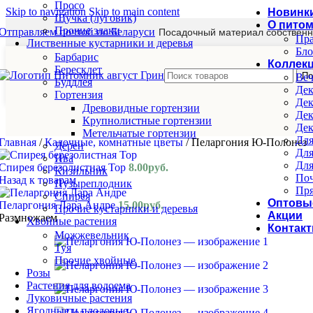
Просо
Skip to navigation
Skip to main content
Новинк
Щучка (луговик)
О пито
Прочие злаки
Отправляем почтой по Беларуси
Посадочный материал собственн
Пра
Лиственные кустарники и деревья
Бло
Барбарис
Коллек
Бересклет
По
Веч
Буддлея
Дек
Гортензия
Дек
Древовидные гортензии
Дек
Крупнолистные гортензии
Дек
Метельчатые гортензии
Для
Главная
/
Кадочные, комнатные цветы
/
Пеларгония Ю-Полонез
Дёрен
Для
Ива
Для
Спирея березолистная Тор
8.00
руб.
Кизильник
Поч
Назад к товарам
Пузыреплодник
Пря
Спирея
Оптовы
Пеларгония Лара Андре
15.00
руб.
Прочие кустарники и деревья
Акции
Размножаем
Хвойные растения
Контак
Можжевельник
Туя
Прочие хвойные
Розы
Растения для водоема
Луковичные растения
Ягодные и плодовые