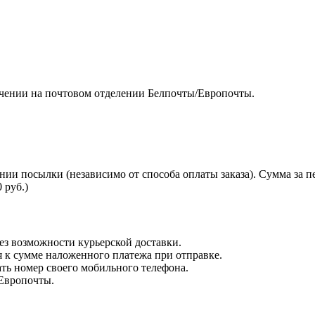
чении на почтовом отделении Белпочты/Европочты.
нии посылки (независимо от способа оплаты заказа). Сумма за 
 руб.)
з возможности курьерской доставки.
я к сумме наложенного платежа при отправке.
ть номер своего мобильного телефона.
 Европочты.